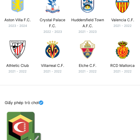
Aston Villa F.C.
Crystal Palace
Huddersfield Town
Valencia C.F.
F.C.
A.F.C.
2023 - 2024
2021 - 2022
2022 - 2023
2021 - 2023
Athletic Club
Villarreal C.F.
Elche C.F.
RCD Mallorca
2021 - 2022
2021 - 2022
2021 - 2022
2021 - 2022
Giấy phép trò chơi