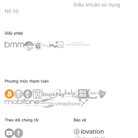
Điều khoản sử dụng
Nổ hũ
Giấy phép
Phương thức thanh toán
Theo dõi chúng tôi
Bảo vệ