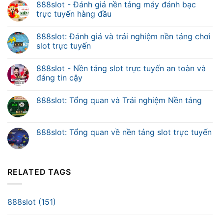
888slot - Đánh giá nền tảng máy đánh bạc
trực tuyến hàng đầu
888slot: Đánh giá và trải nghiệm nền tảng chơi
slot trực tuyến
888slot - Nền tảng slot trực tuyến an toàn và
đáng tin cậy
888slot: Tổng quan và Trải nghiệm Nền tảng
888slot: Tổng quan về nền tảng slot trực tuyến
RELATED TAGS
888slot (151)