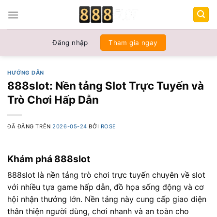
Chuyển
đến
nội
dung
Đăng nhập
Tham gia ngay
HƯỚNG DẪN
888slot: Nền tảng Slot Trực Tuyến và
Trò Chơi Hấp Dẫn
ĐÃ ĐĂNG TRÊN
2026-05-24
BỞI
ROSE
Khám phá 888slot
888slot là nền tảng trò chơi trực tuyến chuyên về slot
với nhiều tựa game hấp dẫn, đồ họa sống động và cơ
hội nhận thưởng lớn. Nền tảng này cung cấp giao diện
thân thiện người dùng, chơi nhanh và an toàn cho