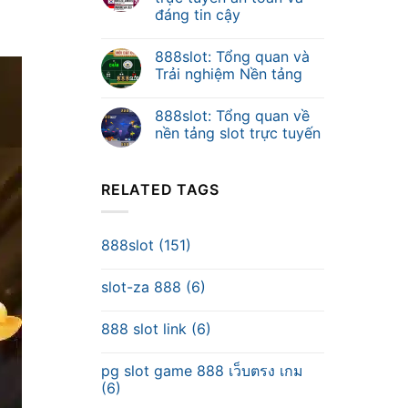
đáng tin cậy
888slot: Tổng quan và
Trải nghiệm Nền tảng
888slot: Tổng quan về
nền tảng slot trực tuyến
RELATED TAGS
888slot (151)
slot-za 888 (6)
888 slot link (6)
pg slot game 888 เว็บตรง เกม
(6)