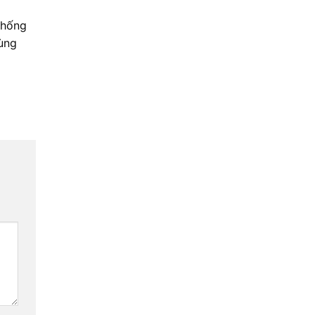
thống
dùng