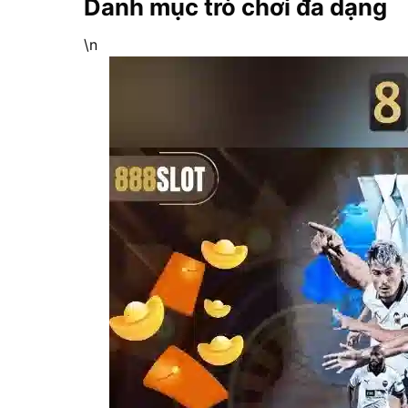
Danh mục trò chơi đa dạng
\n