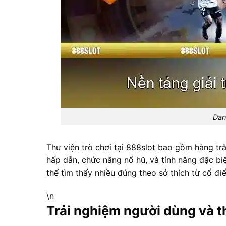
Dan
Thư viện trò chơi tại 888slot bao gồm hàng tr
hấp dẫn, chức năng nổ hũ, và tính năng đặc bi
thể tìm thấy nhiều đúng theo sở thích từ cổ điể
\n
Trải nghiệm người dùng và t