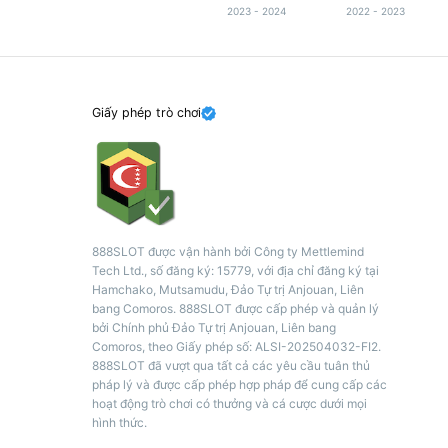
2023 - 2024
2022 - 2023
Giấy phép trò chơi
888SLOT được vận hành bởi Công ty Mettlemind
Tech Ltd., số đăng ký: 15779, với địa chỉ đăng ký tại
Hamchako, Mutsamudu, Đảo Tự trị Anjouan, Liên
bang Comoros. 888SLOT được cấp phép và quản lý
bởi Chính phủ Đảo Tự trị Anjouan, Liên bang
Comoros, theo Giấy phép số: ALSI-202504032-FI2.
888SLOT đã vượt qua tất cả các yêu cầu tuân thủ
pháp lý và được cấp phép hợp pháp để cung cấp các
hoạt động trò chơi có thưởng và cá cược dưới mọi
hình thức.