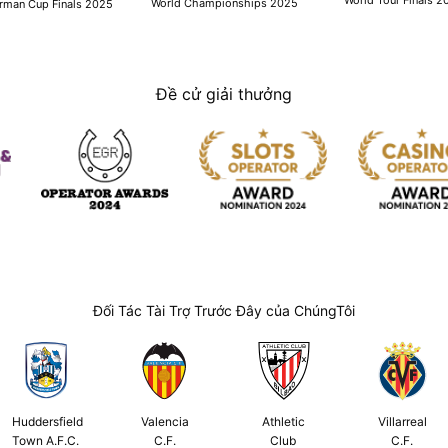
World Championships 2025
rman Cup Finals 2025
Đề cử giải thưởng
Đối Tác Tài Trợ Trước Đây của ChúngTôi
Huddersfield
Valencia
Athletic
Villarreal
Town A.F.C.
C.F.
Club
C.F.