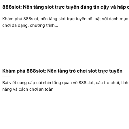
888slot: Nền tảng slot trực tuyến đáng tin cậy và hấp 
Khám phá 888slot, nền tảng slot trực tuyến nổi bật với danh mục 
chơi đa dạng, chương trình...
Khám phá 888slot: Nền tảng trò chơi slot trực tuyến
Bài viết cung cấp cái nhìn tổng quan về 888slot, các trò chơi, tính
năng và cách chơi an toàn