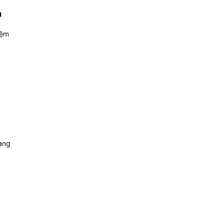
u
iệm
ạng