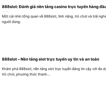
888slot: Đánh giá nền tảng casino trực tuyến hàng đầ
Một cái nhìn tổng quan về 888slot, tính năng, trò chơi và trải ngh
người dùng.
888slot – Nền tảng slot trực tuyến uy tín và an toàn
Khám phá 888slot, nền tảng slot trực tuyến đáng tin cậy với đa d
trò chơi, phương thức thanh...