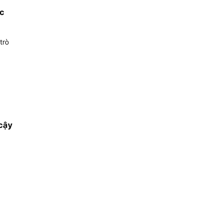
ực
trò
 cậy