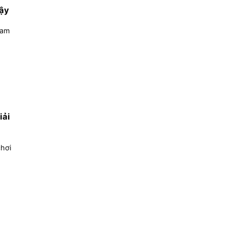
cậy
Nam
iải
chơi