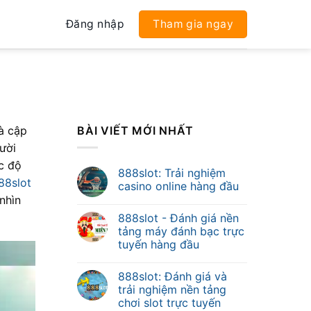
Đăng nhập
Tham gia ngay
và cập
BÀI VIẾT MỚI NHẤT
ười
c độ
888slot: Trải nghiệm
88slot
casino online hàng đầu
nhìn
888slot - Đánh giá nền
tảng máy đánh bạc trực
tuyến hàng đầu
888slot: Đánh giá và
trải nghiệm nền tảng
chơi slot trực tuyến