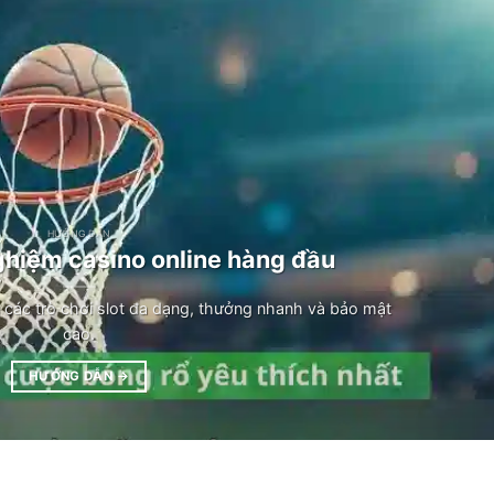
HƯỚNG DẪN
nghiệm casino online hàng đầu
 các trò chơi slot đa dạng, thưởng nhanh và bảo mật
cao.
HƯỚNG DẪN
→