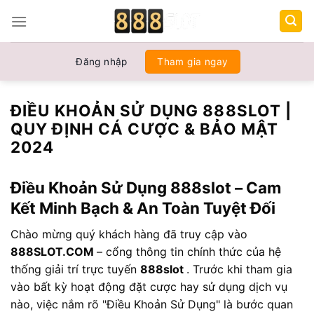
Chuyển
đến
nội
dung
Đăng nhập
Tham gia ngay
ĐIỀU KHOẢN SỬ DỤNG 888SLOT |
QUY ĐỊNH CÁ CƯỢC & BẢO MẬT
2024
Điều Khoản Sử Dụng 888slot – Cam
Kết Minh Bạch & An Toàn Tuyệt Đối
Chào mừng quý khách hàng đã truy cập vào
888SLOT.COM
– cổng thông tin chính thức của hệ
thống giải trí trực tuyến
888slot
. Trước khi tham gia
vào bất kỳ hoạt động đặt cược hay sử dụng dịch vụ
nào, việc nắm rõ "Điều Khoản Sử Dụng" là bước quan