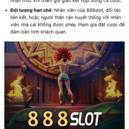
nhận thức khi tham gia giao kết hợp đồng cá cược.
Đối tượng hạn chế:
Nhân viên của 888slot, đối tác
liên kết, hoặc người thân cận huyết thống với nhân
viên nhà cái không được phép tham gia đặt cược để
đảm bảo tính khách quan.