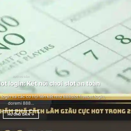
HƯỚNG DẪN
ot login: Kết nối chơi slot an toàn
ogin và các cơ hội liên kết như 888slot freebet login,
doremi 888...
HƯỚNG DẪN
→