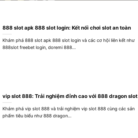
888 slot apk 888 slot login: Kết nối chơi slot an toàn
Khám phá 888 slot apk 888 slot login và các cơ hội liên kết như
888slot freebet login, doremi 888...
vip slot 888: Trải nghiệm đỉnh cao với 888 dragon slot
Khám phá vip slot 888 và trải nghiệm vip slot 888 cùng các sản
phẩm tiêu biểu như 888 dragon...