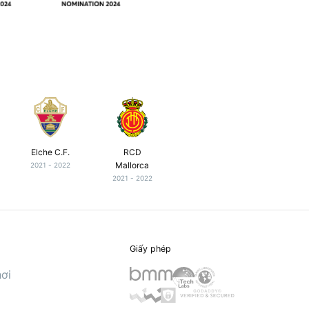
Elche C.F.
RCD
Mallorca
2021 - 2022
2021 - 2022
Giấy phép
ơi