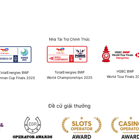
Nhà Tài Trợ Chính Thức
HSBC BWF
TotalEnergies BWF
TotalEnergies BWF
World Tour Finals 2
World Championships 2025
rman Cup Finals 2025
Đề cử giải thưởng