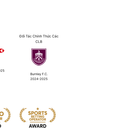
Đối Tác Chính Thức Các
CLB
025
Burnley F.C.
2024-2025