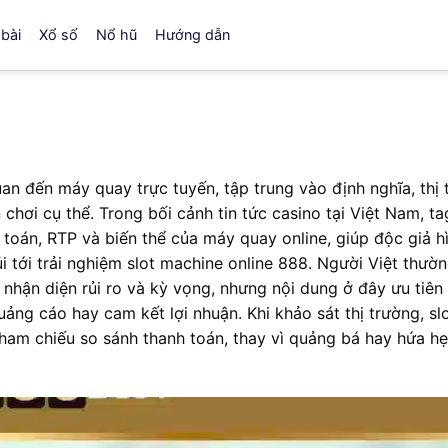
bài
Xổ số
Nổ hũ
Hướng dẫn
an đến máy quay trực tuyến, tập trung vào định nghĩa, thị
chơi cụ thể. Trong bối cảnh tin tức casino tại Việt Nam, ta
 toán, RTP và biến thể của máy quay online, giúp độc giả h
tới trải nghiệm slot machine online 888. Người Việt thườn
ể nhận diện rủi ro và kỳ vọng, nhưng nội dung ở đây ưu tiên
ảng cáo hay cam kết lợi nhuận. Khi khảo sát thị trường, sl
ham chiếu so sánh thanh toán, thay vì quảng bá hay hứa hẹ