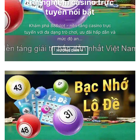
trải nghiệm casino trực
tuyến nổi bật
Khám phá 888slot - nền tảng casino trực
tuyến với đa dạng trò chơi, ưu đãi hấp dẫn và
mức độ an...
HƯỚNG DẪN
→