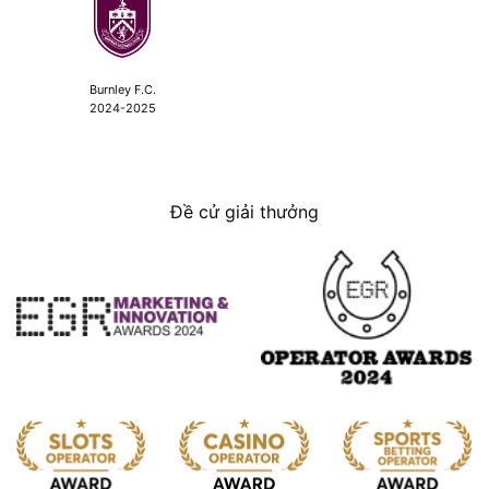
Burnley F.C.
2024-2025
Đề cử giải thưởng