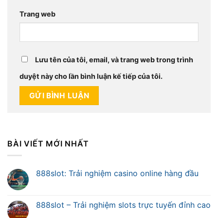
Trang web
Lưu tên của tôi, email, và trang web trong trình
duyệt này cho lần bình luận kế tiếp của tôi.
BÀI VIẾT MỚI NHẤT
888slot: Trải nghiệm casino online hàng đầu
888slot – Trải nghiệm slots trực tuyến đỉnh cao