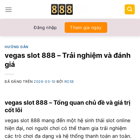
Chuyển
đến
nội
dung
Đăng nhập
Tham gia ngay
HƯỚNG DẪN
vegas slot 888 – Trải nghiệm và đánh
giá
ĐÃ ĐĂNG TRÊN
2026-03-10
BỞI
ROSE
vegas slot 888 – Tổng quan chủ đề và giá trị
cốt lõi
vegas slot 888 mang đến một hệ sinh thái slot online
hiện đại, nơi người chơi có thể tham gia trải nghiệm
các trò chơi đa dạng và hệ thống thanh toán an toàn.