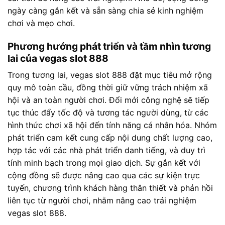
ngày càng gắn kết và sẵn sàng chia sẻ kinh nghiệm
chơi và mẹo chơi.
Phương hướng phát triển và tầm nhìn tương
lai của vegas slot 888
Trong tương lai, vegas slot 888 đặt mục tiêu mở rộng
quy mô toàn cầu, đồng thời giữ vững trách nhiệm xã
hội và an toàn người chơi. Đổi mới công nghệ sẽ tiếp
tục thúc đẩy tốc độ và tương tác người dùng, từ các
hình thức chơi xã hội đến tính năng cá nhân hóa. Nhóm
phát triển cam kết cung cấp nội dung chất lượng cao,
hợp tác với các nhà phát triển danh tiếng, và duy trì
tính minh bạch trong mọi giao dịch. Sự gắn kết với
cộng đồng sẽ được nâng cao qua các sự kiện trực
tuyến, chương trình khách hàng thân thiết và phản hồi
liên tục từ người chơi, nhằm nâng cao trải nghiệm
vegas slot 888.