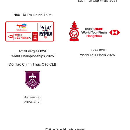
Sudirman Cup Finals 2025
Nhà Tài Trợ Chính Thức
HSBC BWF
TotalEnergies BWF
World Tour Finals 2025
World Championships 2025
Đối Tác Chính Thức Các CLB
Burnley F.C.
2024-2025
Đề cử giải thưởng