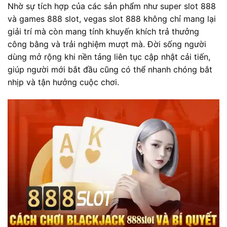
Nhờ sự tích hợp của các sản phẩm như super slot 888
và games 888 slot, vegas slot 888 không chỉ mang lại
giải trí mà còn mang tính khuyến khích trả thưởng
công bằng và trải nghiệm mượt mà. Đời sống người
dùng mở rộng khi nền tảng liên tục cập nhật cải tiến,
giúp người mới bắt đầu cũng có thể nhanh chóng bắt
nhịp và tận hưởng cuộc chơi.