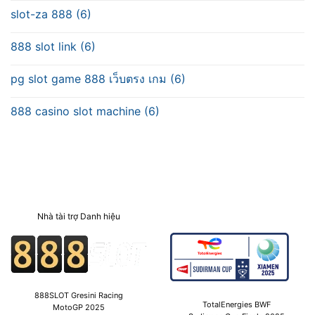
slot-za 888 (6)
888 slot link (6)
pg slot game 888 เว็บตรง เกม (6)
888 casino slot machine (6)
Nhà tài trợ Danh hiệu
888SLOT Gresini Racing
TotalEnergies BWF
MotoGP 2025