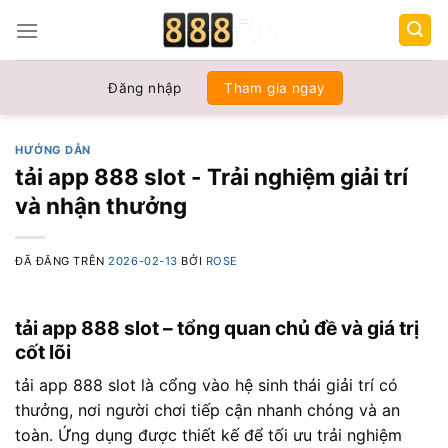
Chuyển
đến
nội
dung
Đăng nhập
Tham gia ngay
HƯỚNG DẪN
tải app 888 slot - Trải nghiệm giải trí
và nhận thưởng
ĐÃ ĐĂNG TRÊN
2026-02-13
BỞI
ROSE
tải app 888 slot – tổng quan chủ đề và giá trị
cốt lõi
tải app 888 slot là cổng vào hệ sinh thái giải trí có
thưởng, nơi người chơi tiếp cận nhanh chóng và an
toàn. Ứng dụng được thiết kế để tối ưu trải nghiệm