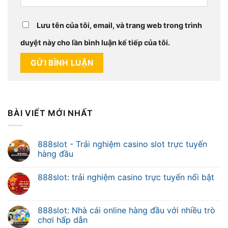
Lưu tên của tôi, email, và trang web trong trình
duyệt này cho lần bình luận kế tiếp của tôi.
BÀI VIẾT MỚI NHẤT
888slot - Trải nghiệm casino slot trực tuyến
hàng đầu
888slot: trải nghiệm casino trực tuyến nổi bật
888slot: Nhà cái online hàng đầu với nhiều trò
chơi hấp dẫn