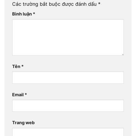
Các trường bắt buộc được đánh dấu
*
Bình luận
*
Tên
*
Email
*
Trang web