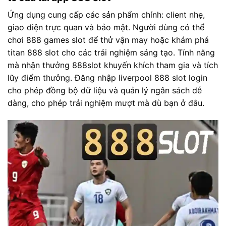
Ứng dụng cung cấp các sản phẩm chính: client nhẹ,
giao diện trực quan và bảo mật. Người dùng có thể
chơi 888 games slot để thử vận may hoặc khám phá
titan 888 slot cho các trải nghiệm sáng tạo. Tính năng
mà nhận thưởng 888slot khuyến khích tham gia và tích
lũy điểm thưởng. Đăng nhập liverpool 888 slot login
cho phép đồng bộ dữ liệu và quản lý ngân sách dễ
dàng, cho phép trải nghiệm mượt mà dù bạn ở đâu.