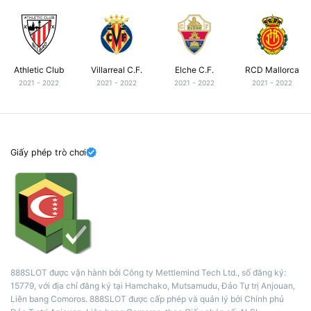
Athletic Club
Villarreal C.F.
Elche C.F.
RCD Mallorca
2021 - 2022
2021 - 2022
2021 - 2022
2021 - 2022
Giấy phép trò chơi
888SLOT được vận hành bởi Công ty Mettlemind Tech Ltd., số đăng ký:
15779, với địa chỉ đăng ký tại Hamchako, Mutsamudu, Đảo Tự trị Anjouan,
Liên bang Comoros. 888SLOT được cấp phép và quản lý bởi Chính phủ