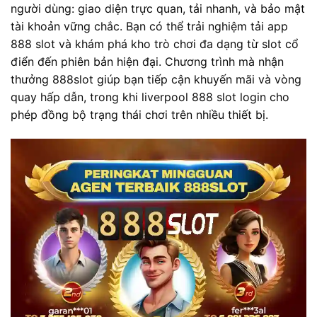
người dùng: giao diện trực quan, tải nhanh, và bảo mật
tài khoản vững chắc. Bạn có thể trải nghiệm tải app
888 slot và khám phá kho trò chơi đa dạng từ slot cổ
điển đến phiên bản hiện đại. Chương trình mà nhận
thưởng 888slot giúp bạn tiếp cận khuyến mãi và vòng
quay hấp dẫn, trong khi liverpool 888 slot login cho
phép đồng bộ trạng thái chơi trên nhiều thiết bị.