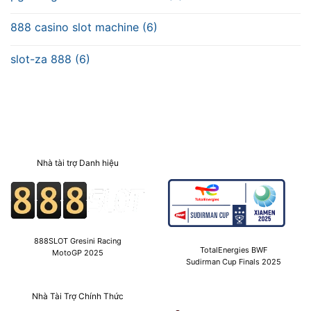
888 casino slot machine (6)
slot-za 888 (6)
Nhà tài trợ Danh hiệu
888SLOT Gresini Racing
TotalEnergies BWF
MotoGP 2025
Sudirman Cup Finals 2025
Nhà Tài Trợ Chính Thức