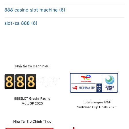
888 casino slot machine (6)
slot-za 888 (6)
Nhà tài trợ Danh hiệu
888SLOT Gresini Racing
TotalEnergies BWF
MotoGP 2025
Sudirman Cup Finals 2025
Nhà Tài Trợ Chính Thức