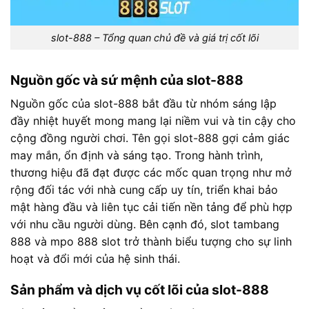
slot-888 – Tổng quan chủ đề và giá trị cốt lõi
Nguồn gốc và sứ mệnh của slot-888
Nguồn gốc của slot-888 bắt đầu từ nhóm sáng lập
đầy nhiệt huyết mong mang lại niềm vui và tin cậy cho
cộng đồng người chơi. Tên gọi slot-888 gợi cảm giác
may mắn, ổn định và sáng tạo. Trong hành trình,
thương hiệu đã đạt được các mốc quan trọng như mở
rộng đối tác với nhà cung cấp uy tín, triển khai bảo
mật hàng đầu và liên tục cải tiến nền tảng để phù hợp
với nhu cầu người dùng. Bên cạnh đó, slot tambang
888 và mpo 888 slot trở thành biểu tượng cho sự linh
hoạt và đổi mới của hệ sinh thái.
Sản phẩm và dịch vụ cốt lõi của slot-888