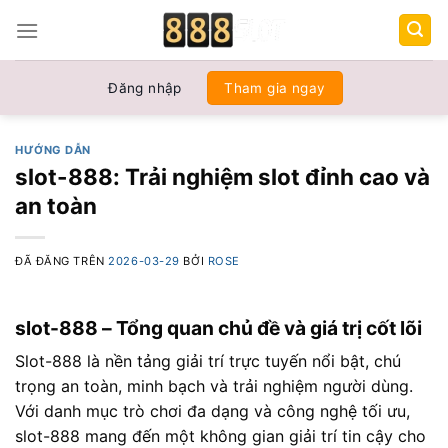
Chuyển
đến
nội
dung
Đăng nhập
Tham gia ngay
HƯỚNG DẪN
slot-888: Trải nghiệm slot đỉnh cao và
an toàn
ĐÃ ĐĂNG TRÊN
2026-03-29
BỞI
ROSE
slot-888 – Tổng quan chủ đề và giá trị cốt lõi
Slot-888 là nền tảng giải trí trực tuyến nổi bật, chú
trọng an toàn, minh bạch và trải nghiệm người dùng.
Với danh mục trò chơi đa dạng và công nghệ tối ưu,
slot-888 mang đến một không gian giải trí tin cậy cho