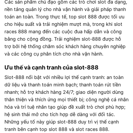
Các sản phẩm chủ đạo gồm các trò chơi slot đa dạng,
nền tảng quản lý cho nhà vận hành và giải pháp thanh
toán an toàn. Trong thực tế, top slot 888 được tối ưu
cho hiệu suất và trải nghiệm mượt mà, trong khi slot
races 888 mang đến các cuộc đua hấp dẫn và công
bằng cho cộng đồng. Trải nghiệm slot-888 được hỗ
trợ bởi hệ thống chăm sóc khách hàng chuyên nghiệp
và các công cụ phân tích cho nhà vận hành.
Ưu thế và cạnh tranh của slot-888
Slot-888 nổi bật với nhiều lợi thế cạnh tranh: an toàn
dữ liệu và thanh toán minh bạch; thanh toán rút tiền
nhanh; hỗ trợ khách hàng 24/7; giao diện người dùng
thân thiện và thích ứng mọi thiết bị; công nghệ cá nhân
hóa và trí tuệ nhân tạo giúp đề xuất trò chơi phù hợp;
hệ sinh thái mở cho tích hợp dễ dàng với đối tác.
Những yếu tố này giúp slot-888 duy trì vị thế cạnh
tranh bên cạnh top slot 888 và slot races 888.