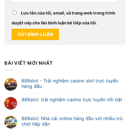
Lưu tên của tôi, email, và trang web trong trình
duyệt này cho lần bình luận kế tiếp của tôi.
BÀI VIẾT MỚI NHẤT
888slot - Trải nghiệm casino slot trực tuyến
hàng đầu
888slot: trải nghiệm casino trực tuyến nổi bật
888slot: Nhà cái online hàng đầu với nhiều trò
chơi hấp dẫn