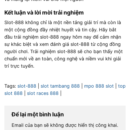
Kết luận và lời mời trải nghiệm
Slot-888 không chỉ là một nền tảng giải trí mà còn là
một cộng đồng đầy nhiệt huyết và tin cậy. Hãy bắt
đầu trải nghiệm slot-888 ngay hôm nay để cảm nhận
sự khác biệt và xem đánh giá slot-888 từ cộng đồng
người chơi. Trải nghiệm slot-888 sẽ cho bạn thấy một
chuẩn mới về an toàn, công nghệ và niềm vui khi giải
trí trực tuyến.
Tags:
slot-888
|
slot tambang 888
|
mpo 888 slot
|
top
slot 888
|
slot races 888
|
Để lại một bình luận
Email của bạn sẽ không được hiển thị công khai.