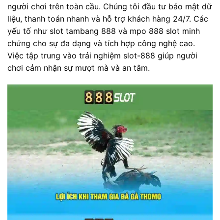
người chơi trên toàn cầu. Chúng tôi đầu tư bảo mật dữ
liệu, thanh toán nhanh và hỗ trợ khách hàng 24/7. Các
yếu tố như slot tambang 888 và mpo 888 slot minh
chứng cho sự đa dạng và tích hợp công nghệ cao.
Việc tập trung vào trải nghiệm slot-888 giúp người
chơi cảm nhận sự mượt mà và an tâm.