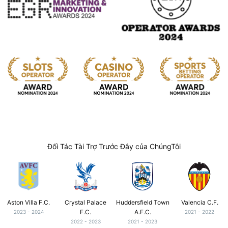
Đối Tác Tài Trợ Trước Đây của ChúngTôi
Aston Villa F.C.
Crystal Palace
Huddersfield Town
Valencia C.F.
F.C.
A.F.C.
2023 - 2024
2021 - 2022
2022 - 2023
2021 - 2023