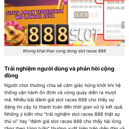
Khong khai thac cong dong slot races 888
Trải nghiệm người dùng và phản hồi cộng
đồng
Người chơi thường chia sẻ cảm giác hứng khởi khi hệ
thống vận hành ổn định và vòng quay diễn ra mượt
mà. Nhiều bài đánh giá slot races 888 cho thấy sự
đáng tin cậy từ thanh toán đến thời gian xử lý kết quả.
Những ý kiến như “trải nghiệm slot races 888 thật sự
thú vị” hay “đánh giá slot races 888 cho thấy hài lòng
tăng theo từng tuần” thường xuất hiện trên diễn đàn và