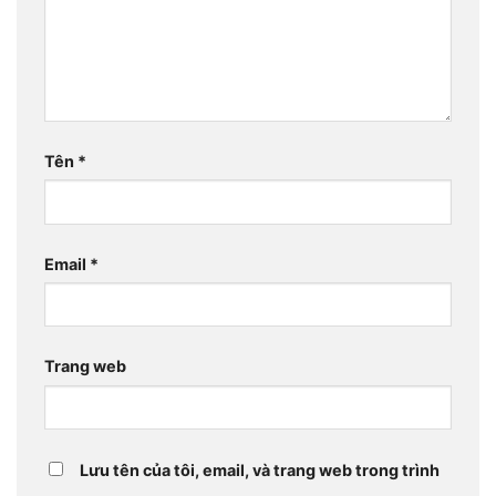
Tên
*
Email
*
Trang web
Lưu tên của tôi, email, và trang web trong trình