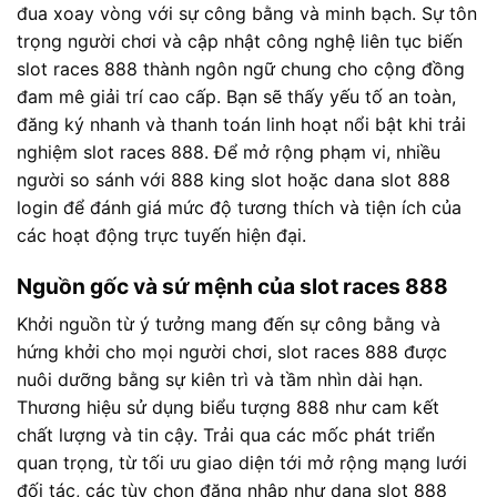
đua xoay vòng với sự công bằng và minh bạch. Sự tôn
trọng người chơi và cập nhật công nghệ liên tục biến
slot races 888 thành ngôn ngữ chung cho cộng đồng
đam mê giải trí cao cấp. Bạn sẽ thấy yếu tố an toàn,
đăng ký nhanh và thanh toán linh hoạt nổi bật khi trải
nghiệm slot races 888. Để mở rộng phạm vi, nhiều
người so sánh với 888 king slot hoặc dana slot 888
login để đánh giá mức độ tương thích và tiện ích của
các hoạt động trực tuyến hiện đại.
Nguồn gốc và sứ mệnh của slot races 888
Khởi nguồn từ ý tưởng mang đến sự công bằng và
hứng khởi cho mọi người chơi, slot races 888 được
nuôi dưỡng bằng sự kiên trì và tầm nhìn dài hạn.
Thương hiệu sử dụng biểu tượng 888 như cam kết
chất lượng và tin cậy. Trải qua các mốc phát triển
quan trọng, từ tối ưu giao diện tới mở rộng mạng lưới
đối tác, các tùy chọn đăng nhập như dana slot 888