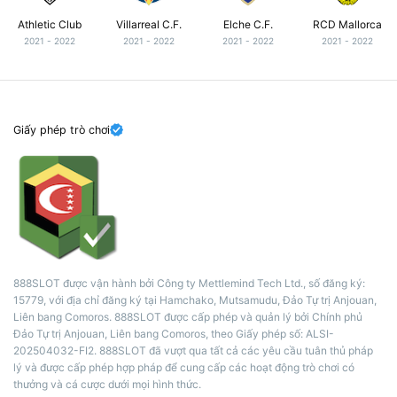
Athletic Club
Villarreal C.F.
Elche C.F.
RCD Mallorca
2021 - 2022
2021 - 2022
2021 - 2022
2021 - 2022
Giấy phép trò chơi
888SLOT được vận hành bởi Công ty Mettlemind Tech Ltd., số đăng ký:
15779, với địa chỉ đăng ký tại Hamchako, Mutsamudu, Đảo Tự trị Anjouan,
Liên bang Comoros. 888SLOT được cấp phép và quản lý bởi Chính phủ
Đảo Tự trị Anjouan, Liên bang Comoros, theo Giấy phép số: ALSI-
202504032-FI2. 888SLOT đã vượt qua tất cả các yêu cầu tuân thủ pháp
lý và được cấp phép hợp pháp để cung cấp các hoạt động trò chơi có
thưởng và cá cược dưới mọi hình thức.