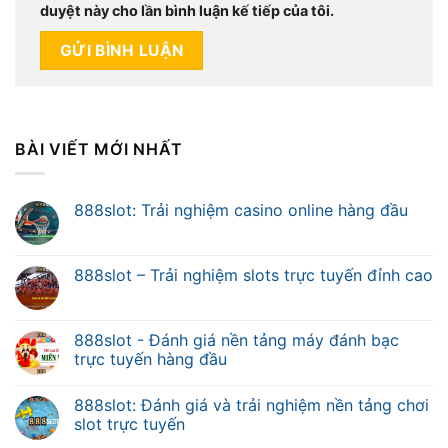
duyệt này cho lần bình luận kế tiếp của tôi.
BÀI VIẾT MỚI NHẤT
888slot: Trải nghiệm casino online hàng đầu
888slot – Trải nghiệm slots trực tuyến đỉnh cao
888slot - Đánh giá nền tảng máy đánh bạc
trực tuyến hàng đầu
888slot: Đánh giá và trải nghiệm nền tảng chơi
slot trực tuyến