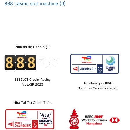
888 casino slot machine (6)
Nhà tài trợ Danh hiệu
888SLOT Gresini Racing
TotalEnergies BWF
MotoGP 2025
Sudirman Cup Finals 2025
Nhà Tài Trợ Chính Thức