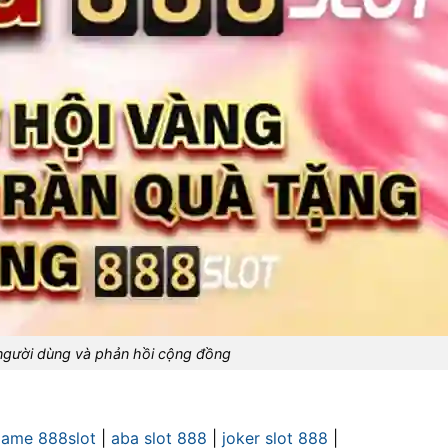
người dùng và phản hồi cộng đồng
game 888slot
|
aba slot 888
|
joker slot 888
|