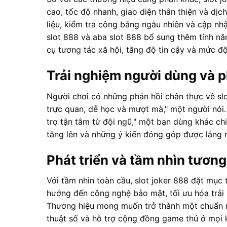
cao, tốc độ nhanh, giao diện thân thiện và dị
liệu, kiểm tra công bằng ngẫu nhiên và cập nhậ
slot 888 và aba slot 888 bổ sung thêm tính nă
cụ tương tác xã hội, tăng độ tin cậy và mức đ
Trải nghiệm người dùng và 
Người chơi có những phản hồi chân thực về slot
trực quan, dễ học và mượt mà," một người nói. 
trợ tận tâm từ đội ngũ," một bạn dùng khác ch
tăng lên và những ý kiến đóng góp được lắng n
Phát triển và tầm nhìn tương 
Với tầm nhìn toàn cầu, slot joker 888 đặt mục 
hướng đến công nghệ bảo mật, tối ưu hóa trải
Thương hiệu mong muốn trở thành một chuẩn mự
thuật số và hỗ trợ cộng đồng game thủ ở mọi k