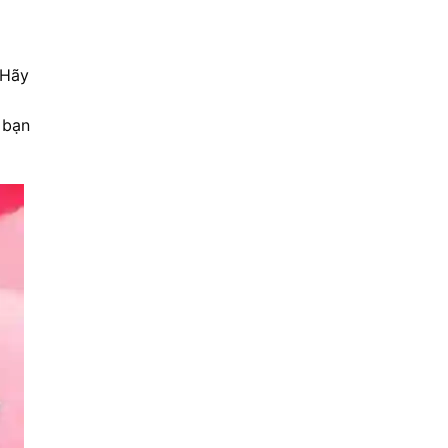
 Hãy
 bạn