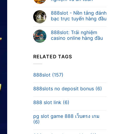
888slot - Nền tảng đánh
bạc trực tuyến hàng đầu
888slot: Trải nghiệm
casino online hàng đầu
RELATED TAGS
888slot (157)
888slots no deposit bonus (6)
888 slot link (6)
pg slot game 888 เว็บตรง เกม
(6)