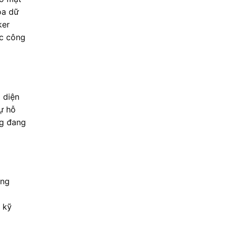
óa dữ
ker
ác công
 diện
sự hỗ
ng đang
ang
 kỹ