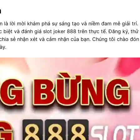
m
n là lời mời khám phá sự sáng tạo và niềm đam mê giải trí.
 biệt và đánh giá slot joker 888 trên thực tế. Đăng ký, thử
chia sẻ nhận xét và cảm nhận của bạn. Chúng tôi chào đón
ày.