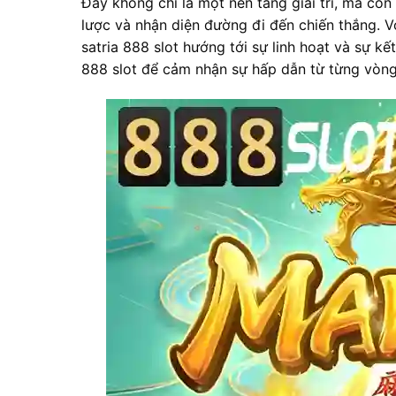
Đây không chỉ là một nền tảng giải trí, mà còn 
lược và nhận diện đường đi đến chiến thắng. Vớ
satria 888 slot hướng tới sự linh hoạt và sự kế
888 slot để cảm nhận sự hấp dẫn từ từng vòng q