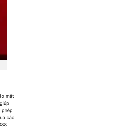
bảo mật
 giúp
o phép
qua các
 888