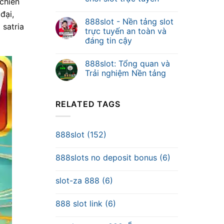
 chiến
đại,
888slot - Nền tảng slot
 satria
trực tuyến an toàn và
đáng tin cậy
888slot: Tổng quan và
Trải nghiệm Nền tảng
RELATED TAGS
888slot (152)
888slots no deposit bonus (6)
slot-za 888 (6)
888 slot link (6)