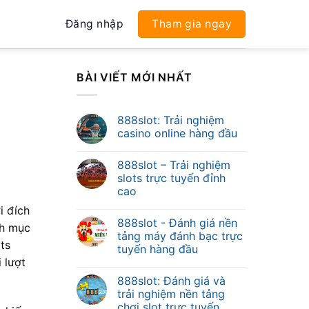
Đăng nhập
Tham gia ngay
BÀI VIẾT MỚI NHẤT
888slot: Trải nghiệm
casino online hàng đầu
888slot – Trải nghiệm
slots trực tuyến đỉnh
cao
i đích
888slot - Đánh giá nền
nh mục
tảng máy đánh bạc trực
ts
tuyến hàng đầu
 lượt
888slot: Đánh giá và
trải nghiệm nền tảng
chơi slot trực tuyến