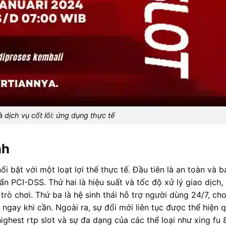
dịch vụ cốt lõi: ứng dụng thực tế
nh
nổi bật với một loạt lợi thế thực tế. Đầu tiên là an toàn và 
ẩn PCI-DSS. Thứ hai là hiệu suất và tốc độ xử lý giao dịch,
 trò chơi. Thứ ba là hệ sinh thái hỗ trợ người dùng 24/7, ch
ngay khi cần. Ngoài ra, sự đổi mới liên tục được thể hiện 
ighest rtp slot và sự đa dạng của các thể loại như xing fu