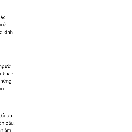
các
 mà
c kinh
 người
i khác
 Những
ệm.
tối ưu
àn cầu,
nhiệm