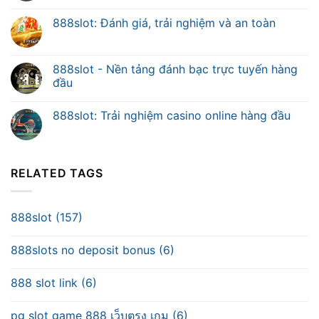
888slot: Đánh giá, trải nghiệm và an toàn
888slot - Nền tảng đánh bạc trực tuyến hàng
đầu
888slot: Trải nghiệm casino online hàng đầu
RELATED TAGS
888slot (157)
888slots no deposit bonus (6)
888 slot link (6)
pg slot game 888 เว็บตรง เกม (6)