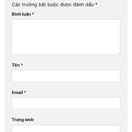
Các trường bắt buộc được đánh dấu
*
Bình luận
*
Tên
*
Email
*
Trang web