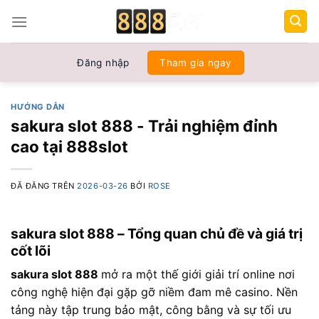
Chuyển
đến
nội
dung
Đăng nhập
Tham gia ngay
HƯỚNG DẪN
sakura slot 888 - Trải nghiệm đỉnh
cao tại 888slot
ĐÃ ĐĂNG TRÊN
2026-03-26
BỞI
ROSE
sakura slot 888 – Tổng quan chủ đề và giá trị
cốt lõi
sakura slot 888
mở ra một thế giới giải trí online nơi
công nghệ hiện đại gặp gỡ niềm đam mê casino. Nền
tảng này tập trung bảo mật, công bằng và sự tối ưu