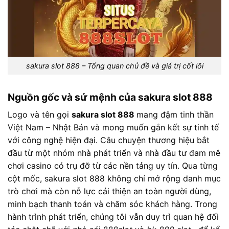
sakura slot 888 – Tổng quan chủ đề và giá trị cốt lõi
Nguồn gốc và sứ mệnh của sakura slot 888
Logo và tên gọi
sakura slot 888
mang đậm tinh thần
Việt Nam – Nhật Bản và mong muốn gắn kết sự tinh tế
với công nghệ hiện đại. Câu chuyện thương hiệu bắt
đầu từ một nhóm nhà phát triển và nhà đầu tư đam mê
chơi casino có trụ đỡ từ các nền tảng uy tín. Qua từng
cột mốc, sakura slot 888 không chỉ mở rộng danh mục
trò chơi mà còn nỗ lực cải thiện an toàn người dùng,
minh bạch thanh toán và chăm sóc khách hàng. Trong
hành trình phát triển, chúng tôi vẫn duy trì quan hệ đối