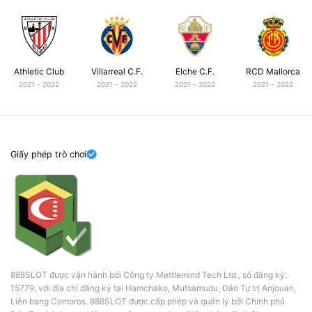
Athletic Club
Villarreal C.F.
Elche C.F.
RCD Mallorca
2021 - 2022
2021 - 2022
2021 - 2022
2021 - 2022
Giấy phép trò chơi
888SLOT được vận hành bởi Công ty Mettlemind Tech Ltd., số đăng ký:
15779, với địa chỉ đăng ký tại Hamchako, Mutsamudu, Đảo Tự trị Anjouan,
Liên bang Comoros. 888SLOT được cấp phép và quản lý bởi Chính phủ