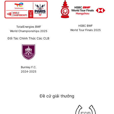
HSBC BWF
TotalEnergies BWF
World Tour Finals 2025
World Championships 2025
Đối Tác Chính Thức Các CLB
Burnley F.C.
2024-2025
Đề cử giải thưởng