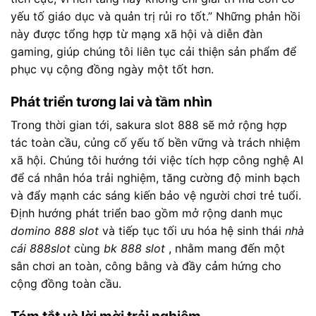
yếu tố giáo dục và quản trị rủi ro tốt.” Những phản hồi
này được tổng hợp từ mạng xã hội và diễn đàn
gaming, giúp chúng tôi liên tục cải thiện sản phẩm để
phục vụ cộng đồng ngày một tốt hơn.
Phát triển tương lai và tầm nhìn
Trong thời gian tới, sakura slot 888 sẽ mở rộng hợp
tác toàn cầu, củng cố yếu tố bền vững và trách nhiệm
xã hội. Chúng tôi hướng tới việc tích hợp công nghệ AI
để cá nhân hóa trải nghiệm, tăng cường độ minh bạch
và đẩy mạnh các sáng kiến bảo vệ người chơi trẻ tuổi.
Định hướng phát triển bao gồm mở rộng danh mục
domino 888 slot
và tiếp tục tối ưu hóa hệ sinh thái
nhà
cái 888slot
cùng
bk 888 slot
, nhằm mang đến một
sân chơi an toàn, công bằng và đầy cảm hứng cho
cộng đồng toàn cầu.
Tóm tắt và lời mời trải nghiệm