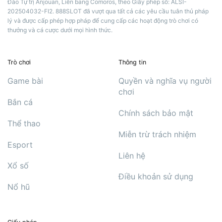
Đảo Tự trị Anjouan, Liên bang Comoros, theo Giấy phép số: ALSI-
202504032-FI2. 888SLOT đã vượt qua tất cả các yêu cầu tuân thủ pháp
lý và được cấp phép hợp pháp để cung cấp các hoạt động trò chơi có
thưởng và cá cược dưới mọi hình thức.
Trò chơi
Thông tin
Game bài
Quyền và nghĩa vụ người
chơi
Bắn cá
Chính sách bảo mật
Thể thao
Miễn trừ trách nhiệm
Esport
Liên hệ
Xổ số
Điều khoản sử dụng
Nổ hũ