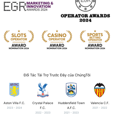
Đối Tác Tài Trợ Trước Đây của ChúngTôi
Aston Villa F.C.
Crystal Palace
Huddersfield Town
Valencia C.F.
F.C.
A.F.C.
2023 - 2024
2021 - 2022
2022 - 2023
2021 - 2023