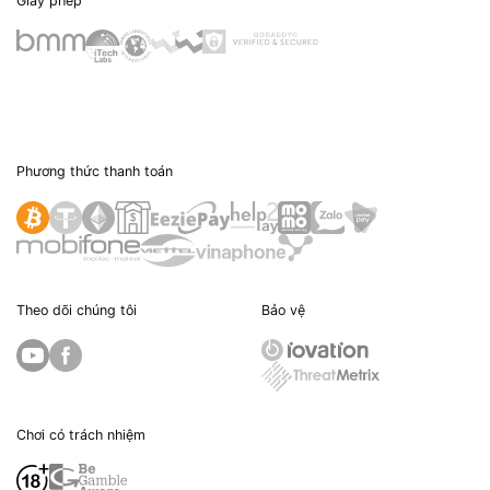
Giấy phép
Phương thức thanh toán
Theo dõi chúng tôi
Bảo vệ
Chơi có trách nhiệm