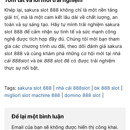
Khép lại, sakura slot 888 không chỉ là một nền tảng
giải trí, mà là một cam kết lâu dài về chất lượng, an
toàn và sự sáng tạo. Hãy tự mình trải nghiệm sakura
slot 888 để cảm nhận sự tinh tế và sức mạnh công
nghệ được tích hợp đầy đủ. Chúng tôi mời bạn tham
gia các chương trình ưu đãi, theo dõi đánh giá sakura
slot 888 và cùng khám phá những cơ hội mới tại
nhà
cái 888slot
và
bk 888 slot
để có được trải nghiệm
thực sự nổi bật.
Tags:
sakura slot 888
|
nhà cái 888slot
|
bk 888 slot
|
migliori slot machine 888
|
domino 888 slot
|
Để lại một bình luận
Email của bạn sẽ không được hiển thị công khai.