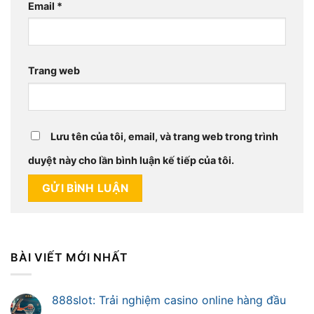
Email
*
Trang web
Lưu tên của tôi, email, và trang web trong trình
duyệt này cho lần bình luận kế tiếp của tôi.
BÀI VIẾT MỚI NHẤT
888slot: Trải nghiệm casino online hàng đầu