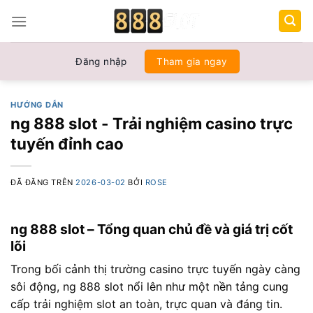
Chuyển
đến
nội
dung
Đăng nhập
Tham gia ngay
HƯỚNG DẪN
ng 888 slot - Trải nghiệm casino trực
tuyến đỉnh cao
ĐÃ ĐĂNG TRÊN
2026-03-02
BỞI
ROSE
ng 888 slot – Tổng quan chủ đề và giá trị cốt
lõi
Trong bối cảnh thị trường casino trực tuyến ngày càng
sôi động, ng 888 slot nổi lên như một nền tảng cung
cấp trải nghiệm slot an toàn, trực quan và đáng tin.