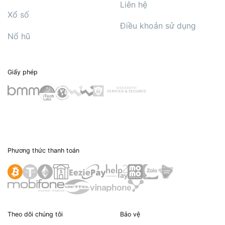
Liên hệ
Xổ số
Điều khoản sử dụng
Nổ hũ
Giấy phép
Phương thức thanh toán
Theo dõi chúng tôi
Bảo vệ