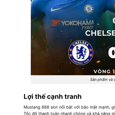
Sản phẩm và d
Lợi thế cạnh tranh
Mustang 888 slot nổi bật với bảo mật mạnh, gia
Tốc độ thanh toán nhanh chóng và khả năng mở 