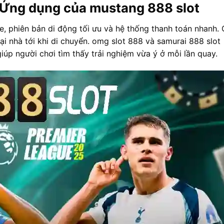
: Ứng dụng của mustang 888 slot
, phiên bản di động tối ưu và hệ thống thanh toán nhanh.
ại nhà tới khi di chuyển. omg slot 888 và samurai 888 slot
iúp người chơi tìm thấy trải nghiệm vừa ý ở mỗi lần quay.