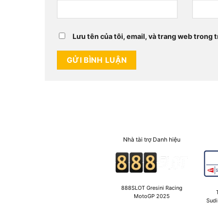
Lưu tên của tôi, email, và trang web trong t
Nhà tài trợ Danh hiệu
888SLOT Gresini Racing
MotoGP 2025
Sudi