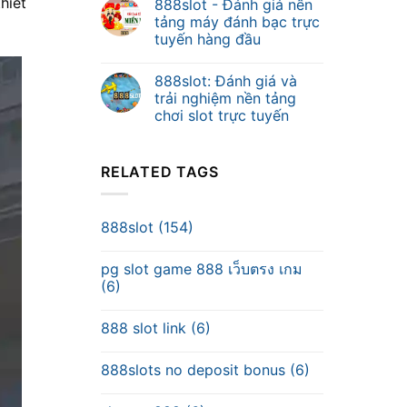
hiết
888slot - Đánh giá nền
tảng máy đánh bạc trực
tuyến hàng đầu
888slot: Đánh giá và
trải nghiệm nền tảng
chơi slot trực tuyến
RELATED TAGS
888slot (154)
pg slot game 888 เว็บตรง เกม
(6)
888 slot link (6)
888slots no deposit bonus (6)