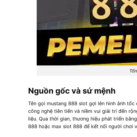
Tổn
Nguồn gốc và sứ mệnh
Tên gọi mustang 888 slot gợi lên hình ảnh t
công nghệ tiên tiến và niềm vui giải trí đến rộ
liệu. Qua thời gian, thương hiệu phát triển bằ
888 hoặc max slot 888 để kết nối người chơi v