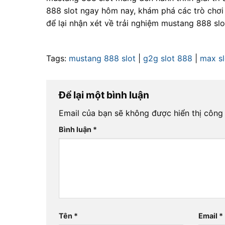
888 slot ngay hôm nay, khám phá các trò chơi
để lại nhận xét về trải nghiệm mustang 888 slo
Tags:
mustang 888 slot
|
g2g slot 888
|
max sl
Để lại một bình luận
Email của bạn sẽ không được hiển thị công 
Bình luận
*
Tên
*
Email
*