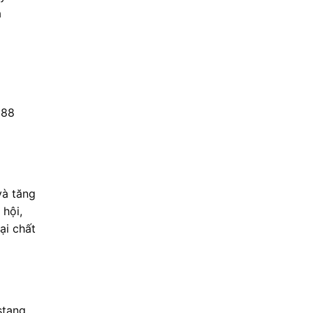
à
888
và tăng
 hội,
ại chất
stang