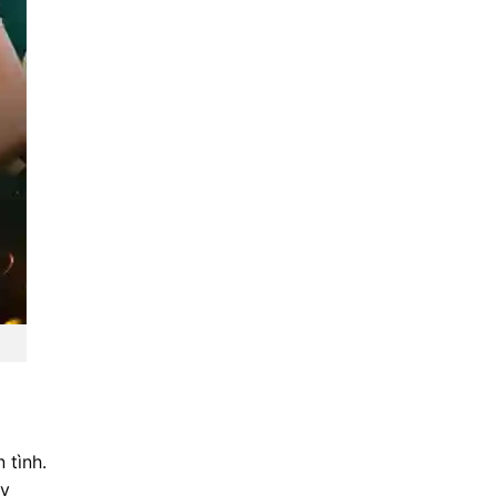
 tình.
ày