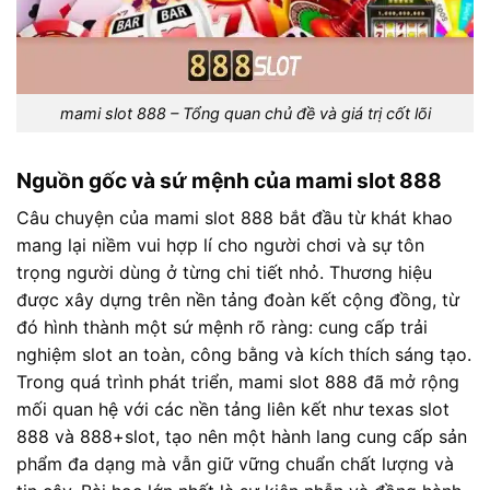
mami slot 888 – Tổng quan chủ đề và giá trị cốt lõi
Nguồn gốc và sứ mệnh của mami slot 888
Câu chuyện của mami slot 888 bắt đầu từ khát khao
mang lại niềm vui hợp lí cho người chơi và sự tôn
trọng người dùng ở từng chi tiết nhỏ. Thương hiệu
được xây dựng trên nền tảng đoàn kết cộng đồng, từ
đó hình thành một sứ mệnh rõ ràng: cung cấp trải
nghiệm slot an toàn, công bằng và kích thích sáng tạo.
Trong quá trình phát triển, mami slot 888 đã mở rộng
mối quan hệ với các nền tảng liên kết như texas slot
888 và 888+slot, tạo nên một hành lang cung cấp sản
phẩm đa dạng mà vẫn giữ vững chuẩn chất lượng và