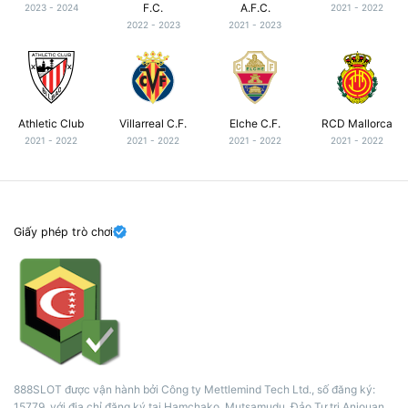
F.C.
A.F.C.
2023 - 2024
2021 - 2022
2022 - 2023
2021 - 2023
Athletic Club
Villarreal C.F.
Elche C.F.
RCD Mallorca
2021 - 2022
2021 - 2022
2021 - 2022
2021 - 2022
Giấy phép trò chơi
888SLOT được vận hành bởi Công ty Mettlemind Tech Ltd., số đăng ký:
15779, với địa chỉ đăng ký tại Hamchako, Mutsamudu, Đảo Tự trị Anjouan,