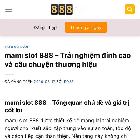
Chuyển
đến
nội
dung
Đăng nhập
Tham gia ngay
HƯỚNG DẪN
mami slot 888 – Trải nghiệm đỉnh cao
và câu chuyện thương hiệu
ĐÃ ĐĂNG TRÊN
2026-03-17
BỞI
ROSE
mami slot 888 – Tổng quan chủ đề và giá trị
cốt lõi
mami slot 888 được thiết kế để mang lại trải nghiệm
người chơi xuất sắc, tập trung vào sự an toàn, tốc độ
và cách tiếp cận thân thiện. Nền tảng này không chỉ