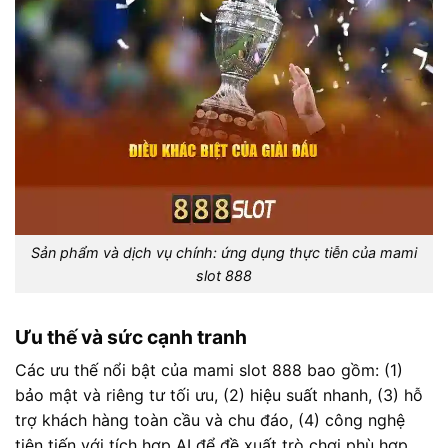
Sản phẩm và dịch vụ chính: ứng dụng thực tiễn của mami
slot 888
Ưu thế và sức cạnh tranh
Các ưu thế nổi bật của mami slot 888 bao gồm: (1)
bảo mật và riêng tư tối ưu, (2) hiệu suất nhanh, (3) hỗ
trợ khách hàng toàn cầu và chu đáo, (4) công nghệ
tiên tiến với tích hợp AI để đề xuất trò chơi phù hợp,