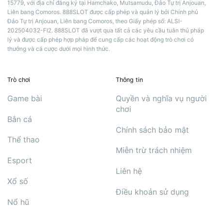
15779, với địa chỉ đăng ký tại Hamchako, Mutsamudu, Đảo Tự trị Anjouan,
Liên bang Comoros. 888SLOT được cấp phép và quản lý bởi Chính phủ
Đảo Tự trị Anjouan, Liên bang Comoros, theo Giấy phép số: ALSI-
202504032-FI2. 888SLOT đã vượt qua tất cả các yêu cầu tuân thủ pháp
lý và được cấp phép hợp pháp để cung cấp các hoạt động trò chơi có
thưởng và cá cược dưới mọi hình thức.
Trò chơi
Thông tin
Game bài
Quyền và nghĩa vụ người
chơi
Bắn cá
Chính sách bảo mật
Thể thao
Miễn trừ trách nhiệm
Esport
Liên hệ
Xổ số
Điều khoản sử dụng
Nổ hũ