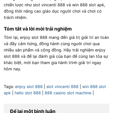
chiến lược như slot vincenti 888 và win 888 slot apk,
đồng thời nâng cao giáo dục người chơi và chơi có
trách nhiệm.
Tóm tắt và lời mời trải nghiệm
Tóm lại, enjoy slot 888 mang đến giá trị giải trí an toàn
và đầy cảm hứng, đồng hành cùng người chơi qua
nhiều sản phẩm và cộng đồng. Hãy trải nghiệm enjoy
slot 888 và để lại đánh giá của bạn để cùng lan tỏa sự
khác biệt, mời bạn tham gia hành trình giải trí ngay
hôm nay.
Tags:
enjoy slot 888
|
slot vincenti 888
|
win 888 slot
apk
|
hello slot 888
|
888 casino slot machine
|
Để lại một bình luận