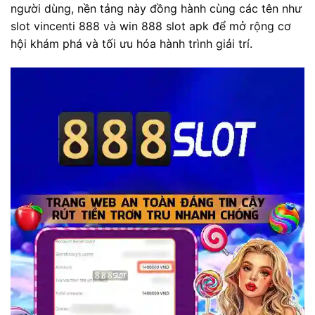
người dùng, nền tảng này đồng hành cùng các tên như
slot vincenti 888 và win 888 slot apk để mở rộng cơ
hội khám phá và tối ưu hóa hành trình giải trí.