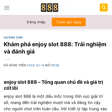
Chuyển
đến
nội
dung
Đăng nhập
Tham gia ngay
HƯỚNG DẪN
Khám phá enjoy slot 888: Trải nghiệm
và đánh giá
ĐÃ ĐĂNG TRÊN
2026-02-13
BỞI
ROSE
enjoy slot 888 – Tổng quan chủ đề và giá trị
cốt lõi
enjoy slot 888 là một dấu mốc trong lĩnh vực giải trí
số, mang đến trải nghiệm mượt mà và đáng tin cậy
cho người chơi trên toàn cầu. Với triết lý tập trung vào