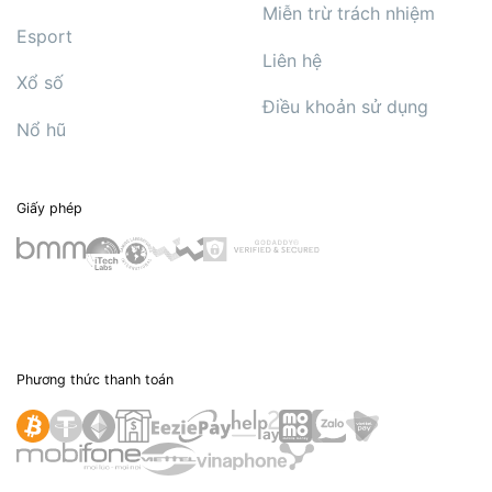
Miễn trừ trách nhiệm
Esport
Liên hệ
Xổ số
Điều khoản sử dụng
Nổ hũ
Giấy phép
Phương thức thanh toán