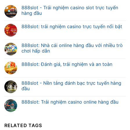
888slot - Trải nghiệm casino slot trực tuyến
hàng đầu
888slot: trải nghiệm casino trực tuyến nổi bật
888slot: Nhà cái online hàng đầu với nhiều trò
chơi hấp dẫn
888slot: Đánh giá, trải nghiệm và an toàn
888slot - Nền tảng đánh bạc trực tuyến hàng
đầu
888slot: Trải nghiệm casino online hàng đầu
RELATED TAGS