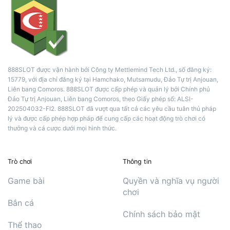
888SLOT được vận hành bởi Công ty Mettlemind Tech Ltd., số đăng ký:
15779, với địa chỉ đăng ký tại Hamchako, Mutsamudu, Đảo Tự trị Anjouan,
Liên bang Comoros. 888SLOT được cấp phép và quản lý bởi Chính phủ
Đảo Tự trị Anjouan, Liên bang Comoros, theo Giấy phép số: ALSI-
202504032-FI2. 888SLOT đã vượt qua tất cả các yêu cầu tuân thủ pháp
lý và được cấp phép hợp pháp để cung cấp các hoạt động trò chơi có
thưởng và cá cược dưới mọi hình thức.
Trò chơi
Thông tin
Game bài
Quyền và nghĩa vụ người
chơi
Bắn cá
Chính sách bảo mật
Thể thao