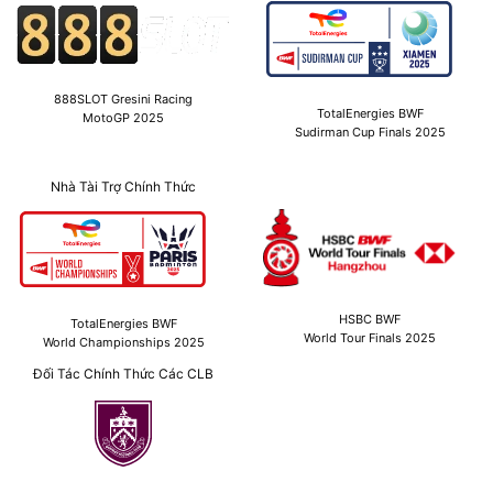
888SLOT Gresini Racing
TotalEnergies BWF
MotoGP 2025
Sudirman Cup Finals 2025
Nhà Tài Trợ Chính Thức
HSBC BWF
TotalEnergies BWF
World Tour Finals 2025
World Championships 2025
Đối Tác Chính Thức Các CLB