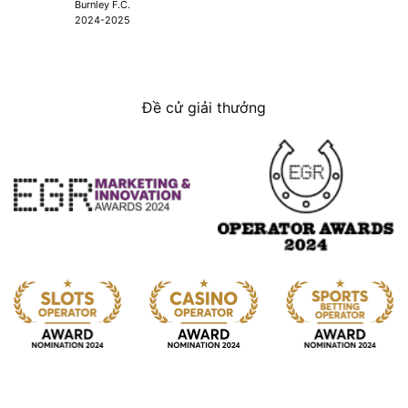
Burnley F.C.
2024-2025
Đề cử giải thưởng