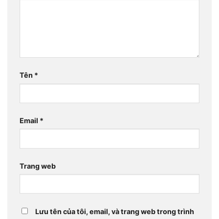
Tên
*
Email
*
Trang web
Lưu tên của tôi, email, và trang web trong trình