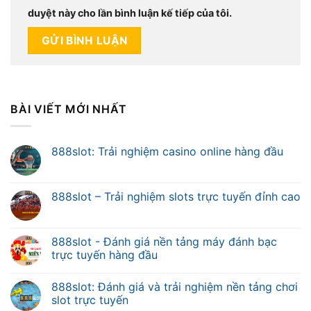
duyệt này cho lần bình luận kế tiếp của tôi.
BÀI VIẾT MỚI NHẤT
888slot: Trải nghiệm casino online hàng đầu
888slot – Trải nghiệm slots trực tuyến đỉnh cao
888slot - Đánh giá nền tảng máy đánh bạc
trực tuyến hàng đầu
888slot: Đánh giá và trải nghiệm nền tảng chơi
slot trực tuyến