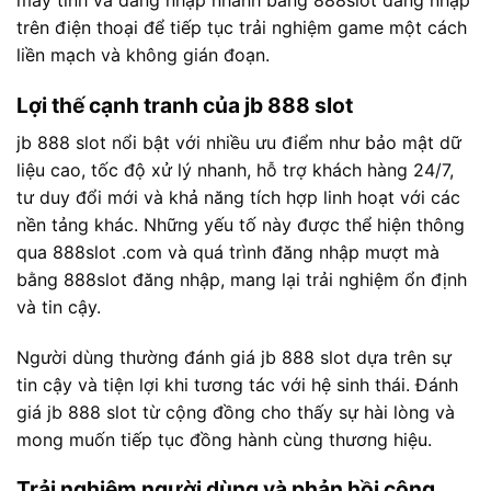
máy tính và đăng nhập nhanh bằng 888slot đăng nhập
trên điện thoại để tiếp tục trải nghiệm game một cách
liền mạch và không gián đoạn.
Lợi thế cạnh tranh của jb 888 slot
jb 888 slot nổi bật với nhiều ưu điểm như bảo mật dữ
liệu cao, tốc độ xử lý nhanh, hỗ trợ khách hàng 24/7,
tư duy đổi mới và khả năng tích hợp linh hoạt với các
nền tảng khác. Những yếu tố này được thể hiện thông
qua 888slot .com và quá trình đăng nhập mượt mà
bằng 888slot đăng nhập, mang lại trải nghiệm ổn định
và tin cậy.
Người dùng thường đánh giá jb 888 slot dựa trên sự
tin cậy và tiện lợi khi tương tác với hệ sinh thái. Đánh
giá jb 888 slot từ cộng đồng cho thấy sự hài lòng và
mong muốn tiếp tục đồng hành cùng thương hiệu.
Trải nghiệm người dùng và phản hồi cộng