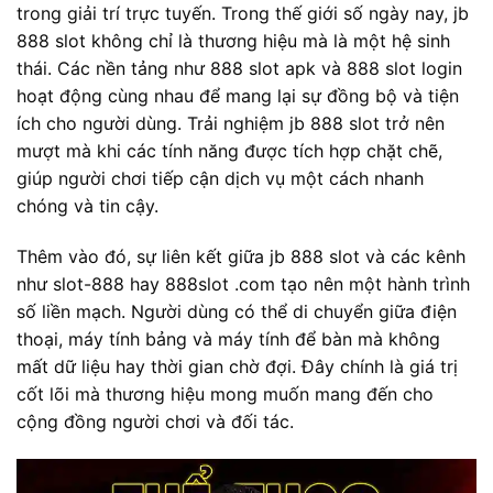
trong giải trí trực tuyến. Trong thế giới số ngày nay, jb
888 slot không chỉ là thương hiệu mà là một hệ sinh
thái. Các nền tảng như 888 slot apk và 888 slot login
hoạt động cùng nhau để mang lại sự đồng bộ và tiện
ích cho người dùng. Trải nghiệm jb 888 slot trở nên
mượt mà khi các tính năng được tích hợp chặt chẽ,
giúp người chơi tiếp cận dịch vụ một cách nhanh
chóng và tin cậy.
Thêm vào đó, sự liên kết giữa jb 888 slot và các kênh
như slot-888 hay 888slot .com tạo nên một hành trình
số liền mạch. Người dùng có thể di chuyển giữa điện
thoại, máy tính bảng và máy tính để bàn mà không
mất dữ liệu hay thời gian chờ đợi. Đây chính là giá trị
cốt lõi mà thương hiệu mong muốn mang đến cho
cộng đồng người chơi và đối tác.