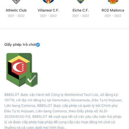
Athletic Club
Villarreal C.F.
Elche C.F.
RCD Mallorca
2021 - 2022
2021 - 2022
2021 - 2022
2021 - 2022
Giấy phép trò chơi
888SLOT được vận hành bởi Công ty Mettlemind Tech Ltd., số đăng ký:
15779, với địa chỉ đăng ký tại Hamchako, Mutsamudu, Đảo Tự trị Anjouan,
Liên bang Comoros. 888SLOT được cấp phép và quản lý bởi Chính phủ
Đảo Tự trị Anjouan, Liên bang Comoros, theo Giấy phép số: ALSI-
202504032-FI2. 888SLOT đã vượt qua tất cả các yêu cầu tuân thủ pháp
lý và được cấp phép hợp pháp để cung cấp các hoạt động trò chơi có
thưởng và cá cược dưới mọi hình thức.