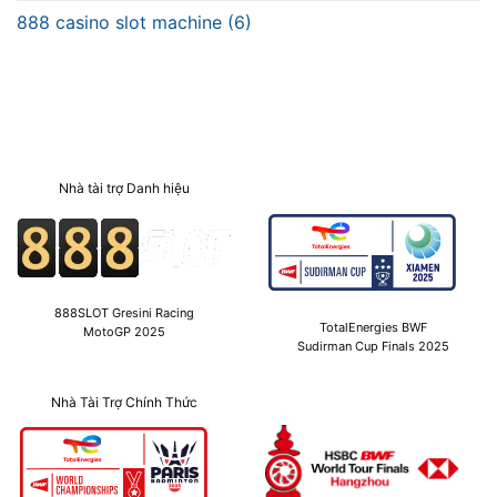
888 casino slot machine (6)
Nhà tài trợ Danh hiệu
888SLOT Gresini Racing
TotalEnergies BWF
MotoGP 2025
Sudirman Cup Finals 2025
Nhà Tài Trợ Chính Thức