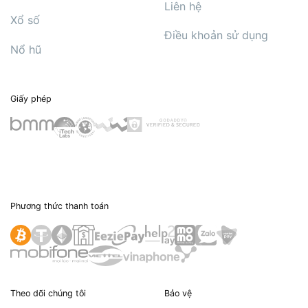
Liên hệ
Xổ số
Điều khoản sử dụng
Nổ hũ
Giấy phép
Phương thức thanh toán
Theo dõi chúng tôi
Bảo vệ