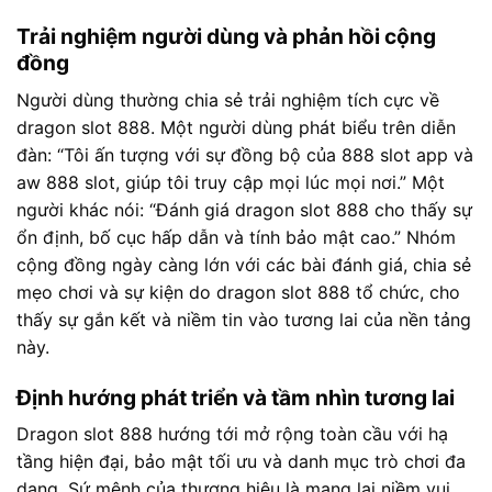
Trải nghiệm người dùng và phản hồi cộng
đồng
Người dùng thường chia sẻ trải nghiệm tích cực về
dragon slot 888. Một người dùng phát biểu trên diễn
đàn: “Tôi ấn tượng với sự đồng bộ của 888 slot app và
aw 888 slot, giúp tôi truy cập mọi lúc mọi nơi.” Một
người khác nói: “Đánh giá dragon slot 888 cho thấy sự
ổn định, bố cục hấp dẫn và tính bảo mật cao.” Nhóm
cộng đồng ngày càng lớn với các bài đánh giá, chia sẻ
mẹo chơi và sự kiện do dragon slot 888 tổ chức, cho
thấy sự gắn kết và niềm tin vào tương lai của nền tảng
này.
Định hướng phát triển và tầm nhìn tương lai
Dragon slot 888 hướng tới mở rộng toàn cầu với hạ
tầng hiện đại, bảo mật tối ưu và danh mục trò chơi đa
dạng. Sứ mệnh của thương hiệu là mang lại niềm vui