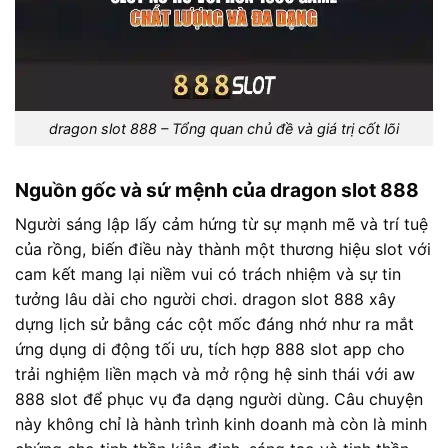
dragon slot 888 – Tổng quan chủ đề và giá trị cốt lõi
Nguồn gốc và sứ mệnh của dragon slot 888
Người sáng lập lấy cảm hứng từ sự mạnh mẽ và trí tuệ
của rồng, biến điều này thành một thương hiệu slot với
cam kết mang lại niềm vui có trách nhiệm và sự tin
tưởng lâu dài cho người chơi. dragon slot 888 xây
dựng lịch sử bằng các cột mốc đáng nhớ như ra mắt
ứng dụng di động tối ưu, tích hợp 888 slot app cho
trải nghiệm liền mạch và mở rộng hệ sinh thái với aw
888 slot để phục vụ đa dạng người dùng. Câu chuyện
này không chỉ là hành trình kinh doanh mà còn là minh