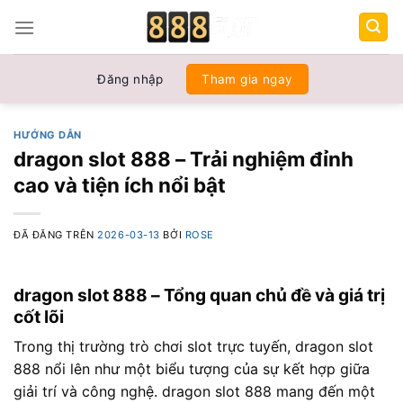
Chuyển
đến
nội
dung
Đăng nhập
Tham gia ngay
HƯỚNG DẪN
dragon slot 888 – Trải nghiệm đỉnh
cao và tiện ích nổi bật
ĐÃ ĐĂNG TRÊN
2026-03-13
BỞI
ROSE
dragon slot 888 – Tổng quan chủ đề và giá trị
cốt lõi
Trong thị trường trò chơi slot trực tuyến, dragon slot
888 nổi lên như một biểu tượng của sự kết hợp giữa
giải trí và công nghệ. dragon slot 888 mang đến một