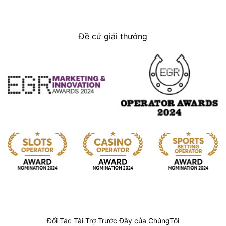
Đề cử giải thưởng
Đối Tác Tài Trợ Trước Đây của ChúngTôi