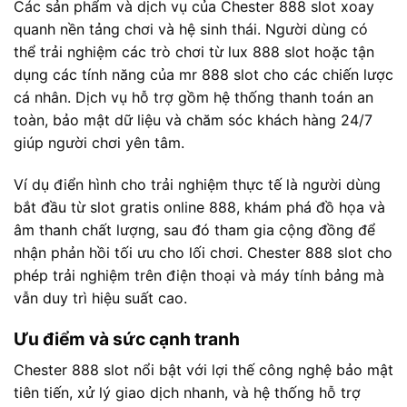
Các sản phẩm và dịch vụ của Chester 888 slot xoay
quanh nền tảng chơi và hệ sinh thái. Người dùng có
thể trải nghiệm các trò chơi từ lux 888 slot hoặc tận
dụng các tính năng của mr 888 slot cho các chiến lược
cá nhân. Dịch vụ hỗ trợ gồm hệ thống thanh toán an
toàn, bảo mật dữ liệu và chăm sóc khách hàng 24/7
giúp người chơi yên tâm.
Ví dụ điển hình cho trải nghiệm thực tế là người dùng
bắt đầu từ slot gratis online 888, khám phá đồ họa và
âm thanh chất lượng, sau đó tham gia cộng đồng để
nhận phản hồi tối ưu cho lối chơi. Chester 888 slot cho
phép trải nghiệm trên điện thoại và máy tính bảng mà
vẫn duy trì hiệu suất cao.
Ưu điểm và sức cạnh tranh
Chester 888 slot nổi bật với lợi thế công nghệ bảo mật
tiên tiến, xử lý giao dịch nhanh, và hệ thống hỗ trợ