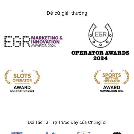
Đề cử giải thưởng
Đối Tác Tài Trợ Trước Đây của ChúngTôi