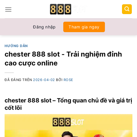
Chuyển
đến
nội
dung
Đăng nhập
Tham gia ngay
HƯỚNG DẪN
chester 888 slot - Trải nghiệm đỉnh
cao cược online
ĐÃ ĐĂNG TRÊN
2026-04-02
BỞI
ROSE
chester 888 slot – Tổng quan chủ đề và giá trị
cốt lõi