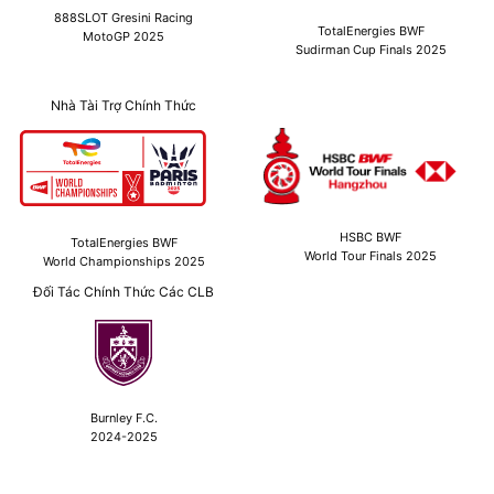
888SLOT Gresini Racing
TotalEnergies BWF
MotoGP 2025
Sudirman Cup Finals 2025
Nhà Tài Trợ Chính Thức
HSBC BWF
TotalEnergies BWF
World Tour Finals 2025
World Championships 2025
Đối Tác Chính Thức Các CLB
Burnley F.C.
2024-2025