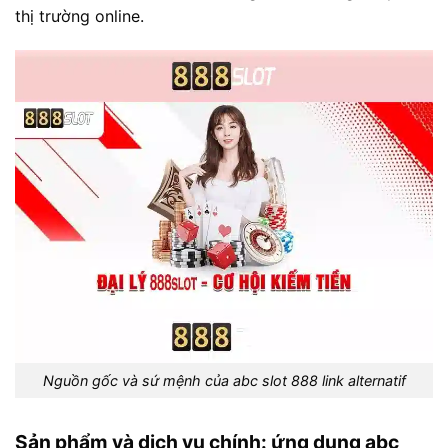
thị trường online.
Nguồn gốc và sứ mệnh của abc slot 888 link alternatif
Sản phẩm và dịch vụ chính: ứng dụng abc