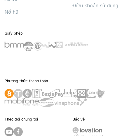
Điều khoản sử dụng
Nổ hũ
Giấy phép
Phương thức thanh toán
Theo dõi chúng tôi
Bảo vệ