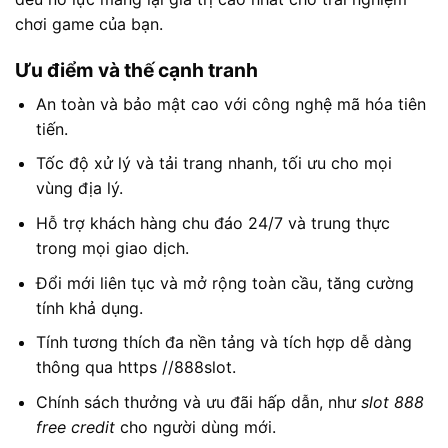
chơi game của bạn.
Ưu điểm và thế cạnh tranh
An toàn và bảo mật cao với công nghệ mã hóa tiên
tiến.
Tốc độ xử lý và tải trang nhanh, tối ưu cho mọi
vùng địa lý.
Hỗ trợ khách hàng chu đáo 24/7 và trung thực
trong mọi giao dịch.
Đổi mới liên tục và mở rộng toàn cầu, tăng cường
tính khả dụng.
Tính tương thích đa nền tảng và tích hợp dễ dàng
thông qua https //888slot.
Chính sách thưởng và ưu đãi hấp dẫn, như
slot 888
free credit
cho người dùng mới.