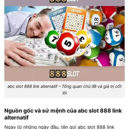
abc slot 888 link alternatif – Tổng quan chủ đề và giá trị cốt
lõi
Nguồn gốc và sứ mệnh của abc slot 888 link
alternatif
Ngay từ những ngày đầu, tên gọi abc slot 888 link