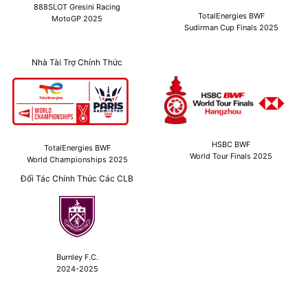
888SLOT Gresini Racing
TotalEnergies BWF
MotoGP 2025
Sudirman Cup Finals 2025
Nhà Tài Trợ Chính Thức
HSBC BWF
TotalEnergies BWF
World Tour Finals 2025
World Championships 2025
Đối Tác Chính Thức Các CLB
Burnley F.C.
2024-2025