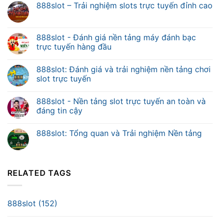
888slot – Trải nghiệm slots trực tuyến đỉnh cao
888slot - Đánh giá nền tảng máy đánh bạc
trực tuyến hàng đầu
888slot: Đánh giá và trải nghiệm nền tảng chơi
slot trực tuyến
888slot - Nền tảng slot trực tuyến an toàn và
đáng tin cậy
888slot: Tổng quan và Trải nghiệm Nền tảng
RELATED TAGS
888slot (152)