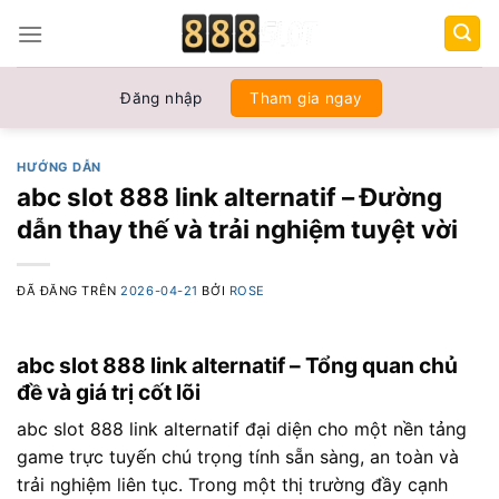
Chuyển
đến
nội
dung
Đăng nhập
Tham gia ngay
HƯỚNG DẪN
abc slot 888 link alternatif – Đường
dẫn thay thế và trải nghiệm tuyệt vời
ĐÃ ĐĂNG TRÊN
2026-04-21
BỞI
ROSE
abc slot 888 link alternatif – Tổng quan chủ
đề và giá trị cốt lõi
abc slot 888 link alternatif đại diện cho một nền tảng
game trực tuyến chú trọng tính sẵn sàng, an toàn và
trải nghiệm liên tục. Trong một thị trường đầy cạnh