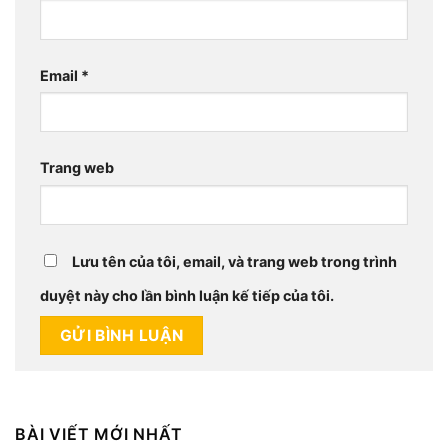
Email
*
Trang web
Lưu tên của tôi, email, và trang web trong trình
duyệt này cho lần bình luận kế tiếp của tôi.
BÀI VIẾT MỚI NHẤT