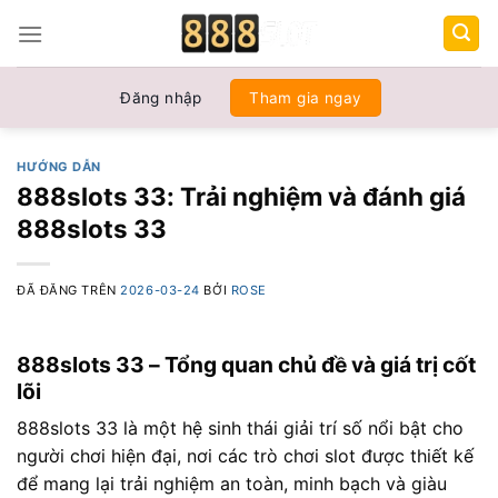
Chuyển
đến
nội
dung
Đăng nhập
Tham gia ngay
HƯỚNG DẪN
888slots 33: Trải nghiệm và đánh giá
888slots 33
ĐÃ ĐĂNG TRÊN
2026-03-24
BỞI
ROSE
888slots 33 – Tổng quan chủ đề và giá trị cốt
lõi
888slots 33 là một hệ sinh thái giải trí số nổi bật cho
người chơi hiện đại, nơi các trò chơi slot được thiết kế
để mang lại trải nghiệm an toàn, minh bạch và giàu