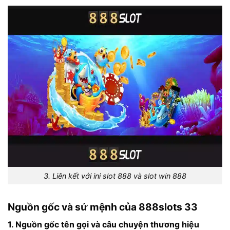
3. Liên kết với ini slot 888 và slot win 888
Nguồn gốc và sứ mệnh của 888slots 33
1. Nguồn gốc tên gọi và câu chuyện thương hiệu