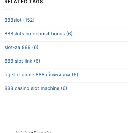
RELATED TAGS
888slot (152)
888slots no deposit bonus (6)
slot-za 888 (6)
888 slot link (6)
pg slot game 888 เว็บตรง เกม (6)
888 casino slot machine (6)
Nhà tài trợ Danh hiệu