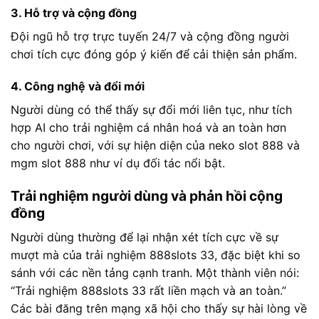
3. Hỗ trợ và cộng đồng
Đội ngũ hỗ trợ trực tuyến 24/7 và cộng đồng người
chơi tích cực đóng góp ý kiến để cải thiện sản phẩm.
4. Công nghệ và đổi mới
Người dùng có thể thấy sự đổi mới liên tục, như tích
hợp AI cho trải nghiệm cá nhân hoá và an toàn hơn
cho người chơi, với sự hiện diện của neko slot 888 và
mgm slot 888 như ví dụ đối tác nổi bật.
Trải nghiệm người dùng và phản hồi cộng
đồng
Người dùng thường để lại nhận xét tích cực về sự
mượt mà của trải nghiệm 888slots 33, đặc biệt khi so
sánh với các nền tảng cạnh tranh. Một thành viên nói:
“Trải nghiệm 888slots 33 rất liền mạch và an toàn.”
Các bài đăng trên mạng xã hội cho thấy sự hài lòng về