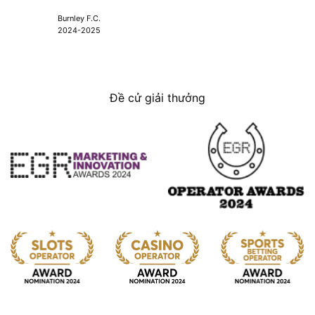
Burnley F.C.
2024-2025
Đề cử giải thưởng