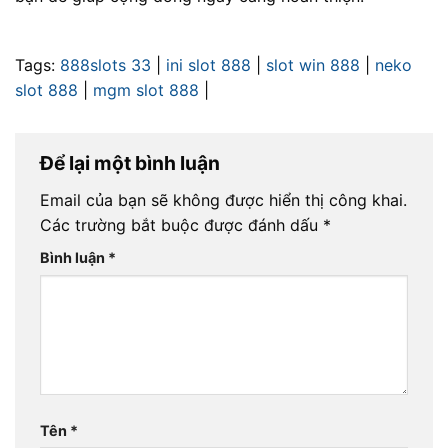
Tags:
888slots 33
|
ini slot 888
|
slot win 888
|
neko
slot 888
|
mgm slot 888
|
Để lại một bình luận
Email của bạn sẽ không được hiển thị công khai.
Các trường bắt buộc được đánh dấu
*
Bình luận
*
Tên
*