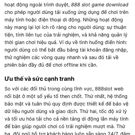
hoạt động ngoài trình duyệt,
888 slot game download
cho phép người dùng tải xuống ứng dụng để chơi trên
máy tính hoặc điện thoại di động. Những hoạt động
này mang lại lợi ích rõ ràng cho người dùng: sự thuận
tiện, tính liên tục của trải nghiệm, và khả năng quản lý
thời gian chơi hiệu quả. Ví dụ về tình huống điển hình:
người dùng có thể bắt đầu bằng tài khoản đăng nhập,
thử nghiệm các vòng quay nhanh và sau đó tải về
phiên bản đầy đủ để chơi offline khi cần.
Ưu thế và sức cạnh tranh
So với các đối thủ trong cùng lĩnh vực, 888slot web
nổi bật ở một số yếu tố then chốt. Thứ nhất, hệ thống
bảo mật và tuân thủ quy định được thiết kế để bảo vệ
dữ liệu người dùng và giao dịch. Thứ hai, tốc độ xử lý
và tối ưu hóa tải cho cả nền tảng di động lẫn máy tính
để bàn giúp người chơi có trải nghiệm mượt mà. Thứ
ba, đội ngũ hỗ trợ khách hàng luôn sẵn sàng 24/7, đảm