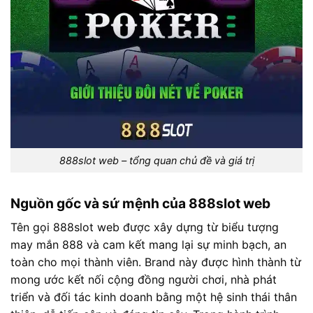
888slot web – tổng quan chủ đề và giá trị
Nguồn gốc và sứ mệnh của 888slot web
Tên gọi 888slot web được xây dựng từ biểu tượng
may mắn 888 và cam kết mang lại sự minh bạch, an
toàn cho mọi thành viên. Brand này được hình thành từ
mong ước kết nối cộng đồng người chơi, nhà phát
triển và đối tác kinh doanh bằng một hệ sinh thái thân