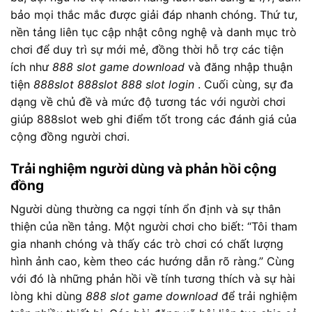
bảo mọi thắc mắc được giải đáp nhanh chóng. Thứ tư,
nền tảng liên tục cập nhật công nghệ và danh mục trò
chơi để duy trì sự mới mẻ, đồng thời hỗ trợ các tiện
ích như
888 slot game download
và đăng nhập thuận
tiện
888slot 888slot 888 slot login
. Cuối cùng, sự đa
dạng về chủ đề và mức độ tương tác với người chơi
giúp 888slot web ghi điểm tốt trong các đánh giá của
cộng đồng người chơi.
Trải nghiệm người dùng và phản hồi cộng
đồng
Người dùng thường ca ngợi tính ổn định và sự thân
thiện của nền tảng. Một người chơi cho biết: “Tôi tham
gia nhanh chóng và thấy các trò chơi có chất lượng
hình ảnh cao, kèm theo các hướng dẫn rõ ràng.” Cùng
với đó là những phản hồi về tính tương thích và sự hài
lòng khi dùng
888 slot game download
để trải nghiệm