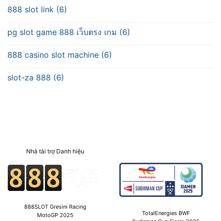
888 slot link (6)
pg slot game 888 เว็บตรง เกม (6)
888 casino slot machine (6)
slot-za 888 (6)
Nhà tài trợ Danh hiệu
888SLOT Gresini Racing
TotalEnergies BWF
MotoGP 2025