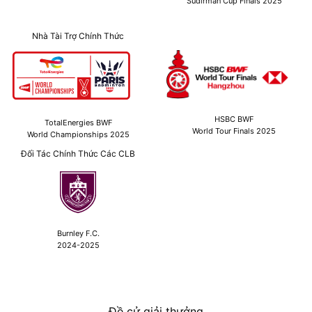
Sudirman Cup Finals 2025
Nhà Tài Trợ Chính Thức
HSBC BWF
TotalEnergies BWF
World Tour Finals 2025
World Championships 2025
Đối Tác Chính Thức Các CLB
Burnley F.C.
2024-2025
Đề cử giải thưởng