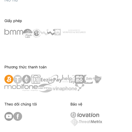
Giấy phép
Phương thức thanh toán
Theo dõi chúng tôi
Bảo vệ