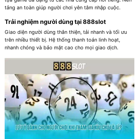
tảng an toàn giúp người chơi yên tâm nhập cuộc.
Trải nghiệm người dùng tại 888slot
Giao diện người dùng thân thiện, tải nhanh và tối ưu
trên nhiều thiết bị. Hệ thống thanh toán linh hoạt,
nhanh chóng và bảo mật cao cho mọi giao dịch.