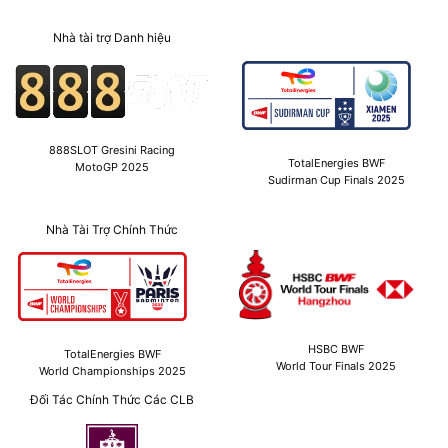
Nhà tài trợ Danh hiệu
888SLOT Gresini Racing
TotalEnergies BWF
MotoGP 2025
Sudirman Cup Finals 2025
Nhà Tài Trợ Chính Thức
HSBC BWF
TotalEnergies BWF
World Tour Finals 2025
World Championships 2025
Đối Tác Chính Thức Các CLB