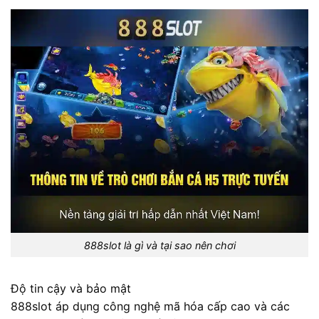
888slot là gì và tại sao nên chơi
Độ tin cậy và bảo mật
888slot áp dụng công nghệ mã hóa cấp cao và các