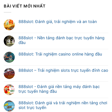
BÀI VIẾT MỚI NHẤT
888slot: Đánh giá, trải nghiệm và an toàn
888slot - Nền tảng đánh bạc trực tuyến hàng
đầu
888slot: Trải nghiệm casino online hàng đầu
888slot – Trải nghiệm slots trực tuyến đỉnh cao
888slot - Đánh giá nền tảng máy đánh bạc
trực tuyến hàng đầu
888slot: Đánh giá và trải nghiệm nền tảng chơi
slot trực tuyến