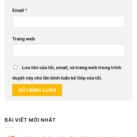
Email
*
Trang web
Lưu tên của tôi, email, và trang web trong trình
duyệt này cho lần bình luận kế tiếp của tôi.
BÀI VIẾT MỚI NHẤT