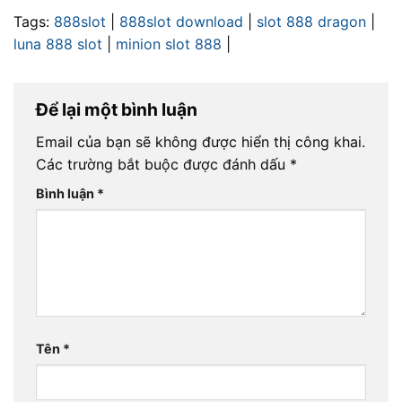
Tags:
888slot
|
888slot download
|
slot 888 dragon
|
luna 888 slot
|
minion slot 888
|
Để lại một bình luận
Email của bạn sẽ không được hiển thị công khai.
Các trường bắt buộc được đánh dấu
*
Bình luận
*
Tên
*