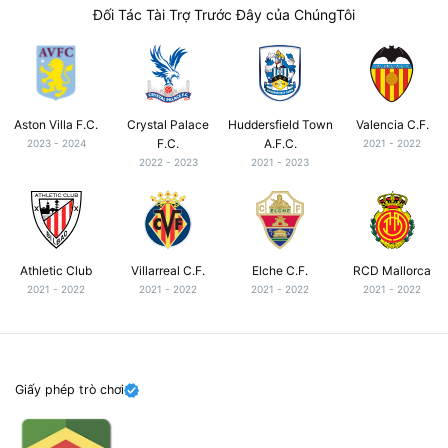
Đối Tác Tài Trợ Trước Đây của ChúngTôi
Aston Villa F.C.
Crystal Palace
Huddersfield Town
Valencia C.F.
F.C.
A.F.C.
2023 - 2024
2021 - 2022
2022 - 2023
2021 - 2023
Athletic Club
Villarreal C.F.
Elche C.F.
RCD Mallorca
2021 - 2022
2021 - 2022
2021 - 2022
2021 - 2022
Giấy phép trò chơi