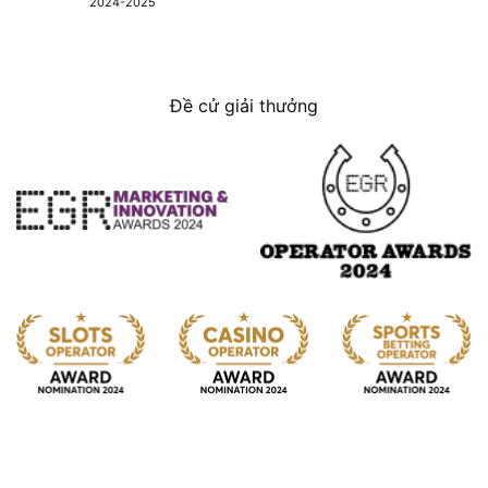
2024-2025
Đề cử giải thưởng