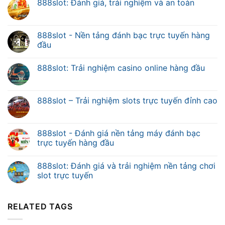
888slot: Đánh giá, trải nghiệm và an toàn
888slot - Nền tảng đánh bạc trực tuyến hàng
đầu
888slot: Trải nghiệm casino online hàng đầu
888slot – Trải nghiệm slots trực tuyến đỉnh cao
888slot - Đánh giá nền tảng máy đánh bạc
trực tuyến hàng đầu
888slot: Đánh giá và trải nghiệm nền tảng chơi
slot trực tuyến
RELATED TAGS