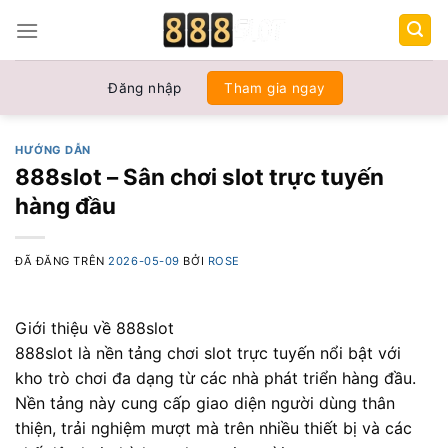
Chuyển
đến
nội
dung
Đăng nhập
Tham gia ngay
HƯỚNG DẪN
888slot – Sân chơi slot trực tuyến
hàng đầu
ĐÃ ĐĂNG TRÊN
2026-05-09
BỞI
ROSE
Giới thiệu về 888slot
888slot là nền tảng chơi slot trực tuyến nổi bật với
kho trò chơi đa dạng từ các nhà phát triển hàng đầu.
Nền tảng này cung cấp giao diện người dùng thân
thiện, trải nghiệm mượt mà trên nhiều thiết bị và các