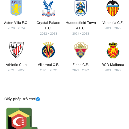
Aston Villa F.C.
Crystal Palace
Huddersfield Town
Valencia C.F.
F.C.
A.F.C.
2023 - 2024
2021 - 2022
2022 - 2023
2021 - 2023
Athletic Club
Villarreal C.F.
Elche C.F.
RCD Mallorca
2021 - 2022
2021 - 2022
2021 - 2022
2021 - 2022
Giấy phép trò chơi