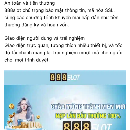
An toàn và tiền thưởng
888slot chú trọng bảo mật thông tin, mã hóa SSL,
cùng các chương trình khuyến mãi hấp dẫn như tiền
thưởng đăng ký và hoàn vốn.
Giao diện người dùng và trải nghiệm
Giao diện trực quan, tương thích nhiều thiết bị, và tốc
độ tải nhanh mang lại trải nghiệm mượt mà cho người
chơi mọi trình duyệt.