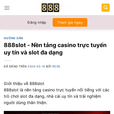
Chuyển
đến
nội
dung
Đăng nhập
Tham gia ngay
HƯỚNG DẪN
888slot - Nền tảng casino trực tuyến
uy tín và slot đa dạng
ĐÃ ĐĂNG TRÊN
2026-05-10
BỞI
ROSE
Giới thiệu về 888slot
888slot là nền tảng casino trực tuyến nổi tiếng với các
trò chơi slot đa dạng, nhà cái uy tín và trải nghiệm
người dùng thân thiện.