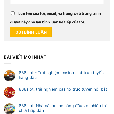
Lưu tên của tôi, email, và trang web trong trình
duyệt này cho lần bình luận kế tiếp của tôi.
BÀI VIẾT MỚI NHẤT
888slot - Trải nghiệm casino slot trực tuyến
hàng đầu
888slot: trải nghiệm casino trực tuyến nổi bật
888slot: Nhà cái online hàng đầu với nhiều trò
chơi hấp dẫn