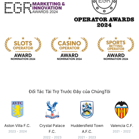
Đối Tác Tài Trợ Trước Đây của ChúngTôi
Aston Villa F.C.
Crystal Palace
Huddersfield Town
Valencia C.F.
F.C.
A.F.C.
2023 - 2024
2021 - 2022
2022 - 2023
2021 - 2023