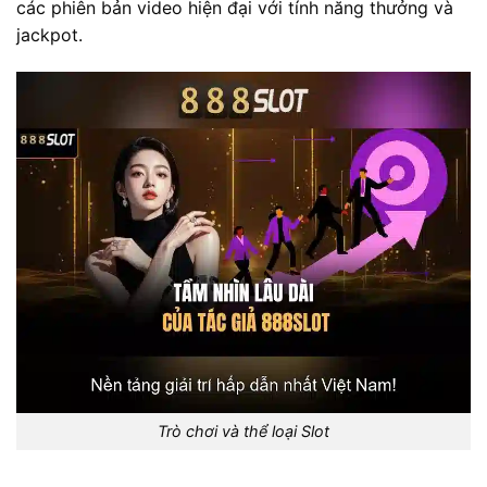
các phiên bản video hiện đại với tính năng thưởng và
jackpot.
Trò chơi và thể loại Slot