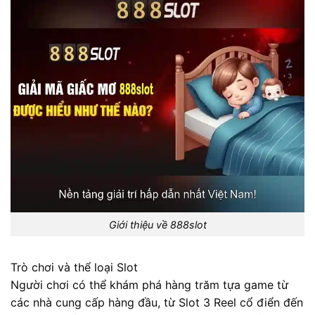
Giới thiệu về 888slot
Trò chơi và thể loại Slot
Người chơi có thể khám phá hàng trăm tựa game từ
các nhà cung cấp hàng đầu, từ Slot 3 Reel cổ điển đến