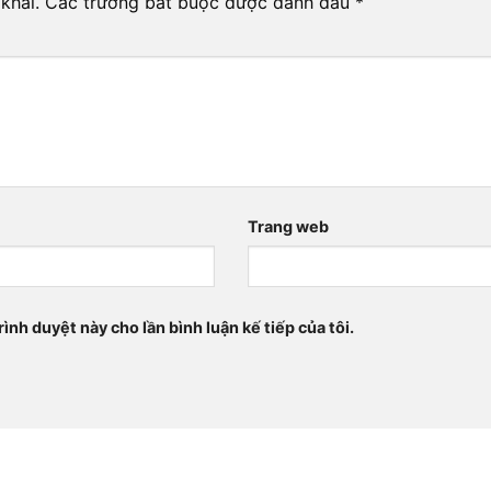
khai.
Các trường bắt buộc được đánh dấu
*
Trang web
rình duyệt này cho lần bình luận kế tiếp của tôi.