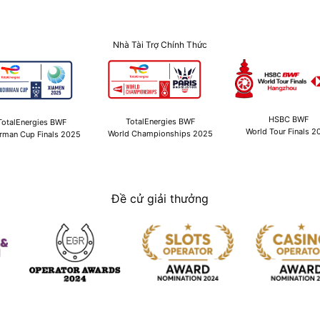
Nhà Tài Trợ Chính Thức
HSBC BWF
TotalEnergies BWF
TotalEnergies BWF
World Tour Finals 2
World Championships 2025
rman Cup Finals 2025
Đề cử giải thưởng