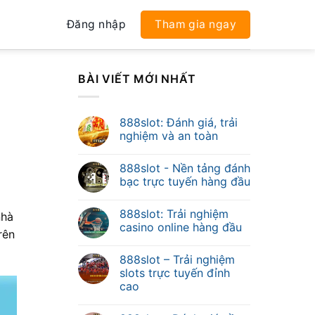
Đăng nhập
Tham gia ngay
BÀI VIẾT MỚI NHẤT
888slot: Đánh giá, trải
nghiệm và an toàn
888slot - Nền tảng đánh
bạc trực tuyến hàng đầu
888slot: Trải nghiệm
nhà
casino online hàng đầu
rên
888slot – Trải nghiệm
slots trực tuyến đỉnh
cao