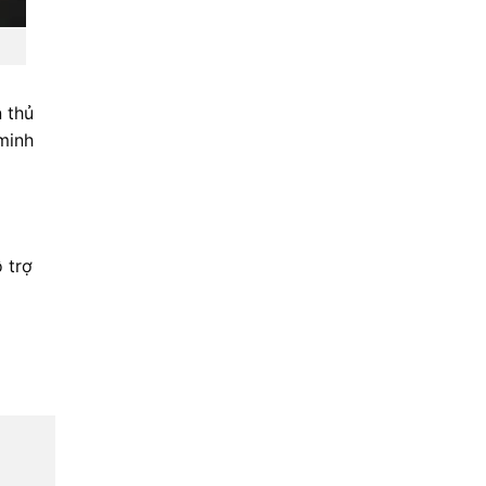
 thủ
minh
 trợ