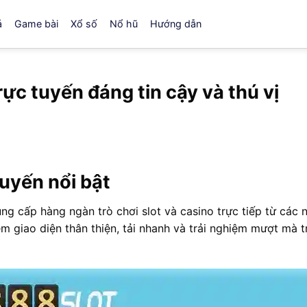
á
Game bài
Xổ số
Nổ hũ
Hướng dẫn
ực tuyến đáng tin cậy và thú vị
tuyến nổi bật
ung cấp hàng ngàn trò chơi slot và casino trực tiếp từ các 
m giao diện thân thiện, tải nhanh và trải nghiệm mượt mà t