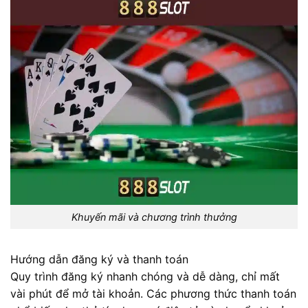
Khuyến mãi và chương trình thưởng
Hướng dẫn đăng ký và thanh toán
Quy trình đăng ký nhanh chóng và dễ dàng, chỉ mất
vài phút để mở tài khoản. Các phương thức thanh toán