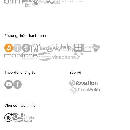
Phương thức thanh toán
Theo dõi chúng tôi
Bảo vệ
Chơi có trách nhiệm