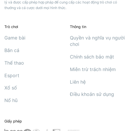
lý và được cấp phép hợp pháp để cung cấp các hoạt động trò chơi có
thưởng và cá cược dưới mọi hình thức.
Trò chơi
Thông tin
Game bài
Quyền và nghĩa vụ người
chơi
Bắn cá
Chính sách bảo mật
Thể thao
Miễn trừ trách nhiệm
Esport
Liên hệ
Xổ số
Điều khoản sử dụng
Nổ hũ
Giấy phép