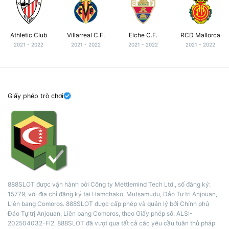
Athletic Club
Villarreal C.F.
Elche C.F.
RCD Mallorca
2021 - 2022
2021 - 2022
2021 - 2022
2021 - 2022
Giấy phép trò chơi
888SLOT được vận hành bởi Công ty Mettlemind Tech Ltd., số đăng ký:
15779, với địa chỉ đăng ký tại Hamchako, Mutsamudu, Đảo Tự trị Anjouan,
Liên bang Comoros. 888SLOT được cấp phép và quản lý bởi Chính phủ
Đảo Tự trị Anjouan, Liên bang Comoros, theo Giấy phép số: ALSI-
202504032-FI2. 888SLOT đã vượt qua tất cả các yêu cầu tuân thủ pháp