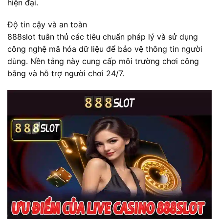
hiện đại.
Độ tin cậy và an toàn
888slot tuân thủ các tiêu chuẩn pháp lý và sử dụng
công nghệ mã hóa dữ liệu để bảo vệ thông tin người
dùng. Nền tảng này cung cấp môi trường chơi công
bằng và hỗ trợ người chơi 24/7.