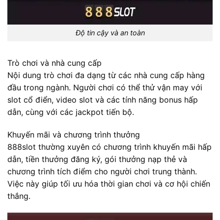
Độ tin cậy và an toàn
Trò chơi và nhà cung cấp
Nội dung trò chơi đa dạng từ các nhà cung cấp hàng
đầu trong ngành. Người chơi có thể thử vận may với
slot cổ điển, video slot và các tính năng bonus hấp
dẫn, cùng với các jackpot tiến bộ.
Khuyến mãi và chương trình thưởng
888slot thường xuyên có chương trình khuyến mãi hấp
dẫn, tiền thưởng đăng ký, gói thưởng nạp thẻ và
chương trình tích điểm cho người chơi trung thành.
Việc này giúp tối ưu hóa thời gian chơi và cơ hội chiến
thắng.