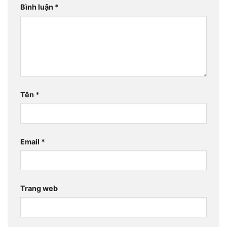
Bình luận
*
Tên
*
Email
*
Trang web