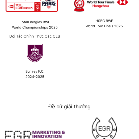
HSBC BWF
TotalEnergies BWF
World Tour Finals 2025
World Championships 2025
Đối Tác Chính Thức Các CLB
Burnley F.C.
2024-2025
Đề cử giải thưởng