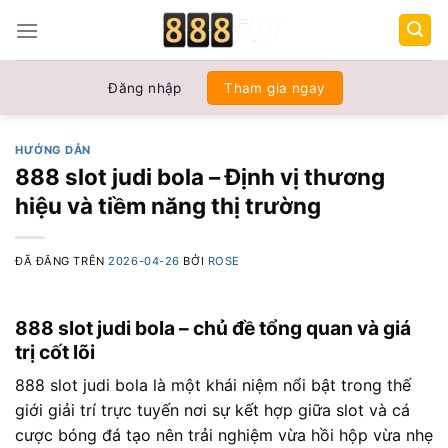
Chuyển
đến
nội
dung
Đăng nhập
Tham gia ngay
HƯỚNG DẪN
888 slot judi bola – Định vị thương
hiệu và tiềm năng thị trường
ĐÃ ĐĂNG TRÊN
2026-04-26
BỞI
ROSE
888 slot judi bola – chủ đề tổng quan và giá
trị cốt lõi
888 slot judi bola là một khái niệm nổi bật trong thế
giới giải trí trực tuyến nơi sự kết hợp giữa slot và cá
cược bóng đá tạo nên trải nghiệm vừa hồi hộp vừa nhẹ