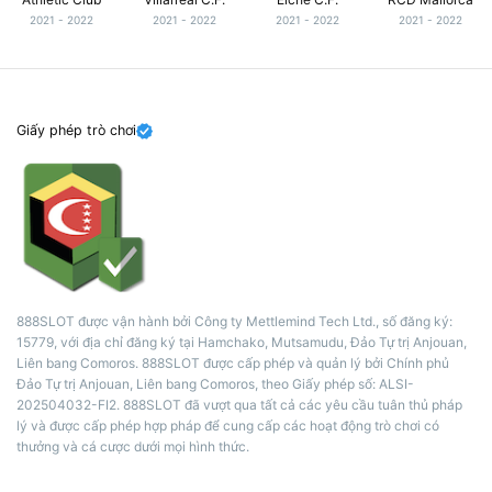
2021 - 2022
2021 - 2022
2021 - 2022
2021 - 2022
Giấy phép trò chơi
888SLOT được vận hành bởi Công ty Mettlemind Tech Ltd., số đăng ký:
15779, với địa chỉ đăng ký tại Hamchako, Mutsamudu, Đảo Tự trị Anjouan,
Liên bang Comoros. 888SLOT được cấp phép và quản lý bởi Chính phủ
Đảo Tự trị Anjouan, Liên bang Comoros, theo Giấy phép số: ALSI-
202504032-FI2. 888SLOT đã vượt qua tất cả các yêu cầu tuân thủ pháp
lý và được cấp phép hợp pháp để cung cấp các hoạt động trò chơi có
thưởng và cá cược dưới mọi hình thức.