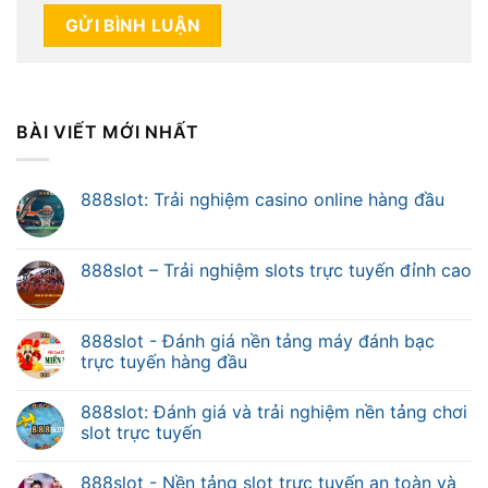
BÀI VIẾT MỚI NHẤT
888slot: Trải nghiệm casino online hàng đầu
888slot – Trải nghiệm slots trực tuyến đỉnh cao
888slot - Đánh giá nền tảng máy đánh bạc
trực tuyến hàng đầu
888slot: Đánh giá và trải nghiệm nền tảng chơi
slot trực tuyến
888slot - Nền tảng slot trực tuyến an toàn và