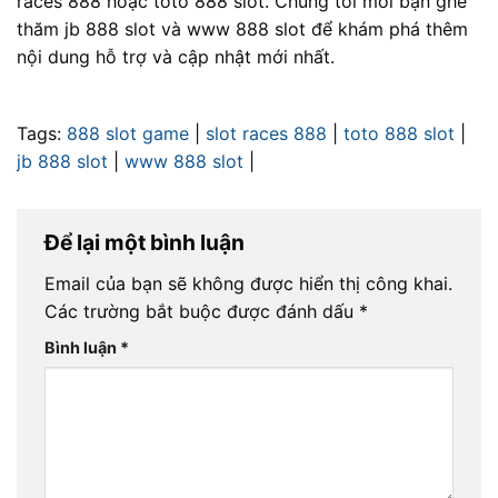
races 888 hoặc toto 888 slot. Chúng tôi mời bạn ghé
thăm jb 888 slot và www 888 slot để khám phá thêm
nội dung hỗ trợ và cập nhật mới nhất.
Tags:
888 slot game
|
slot races 888
|
toto 888 slot
|
jb 888 slot
|
www 888 slot
|
Để lại một bình luận
Email của bạn sẽ không được hiển thị công khai.
Các trường bắt buộc được đánh dấu
*
Bình luận
*