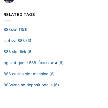
RELATED TAGS
888slot (151)
slot-za 888 (6)
888 slot link (6)
pg slot game 888 เว็บตรง เกม (6)
888 casino slot machine (6)
888slots no deposit bonus (6)