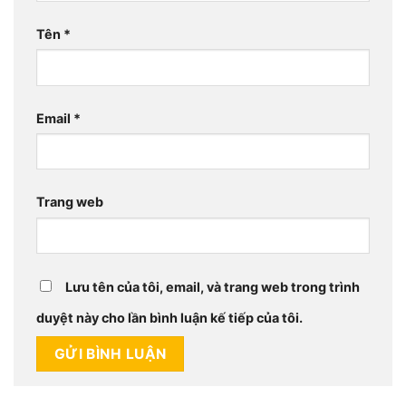
Tên
*
Email
*
Trang web
Lưu tên của tôi, email, và trang web trong trình
duyệt này cho lần bình luận kế tiếp của tôi.