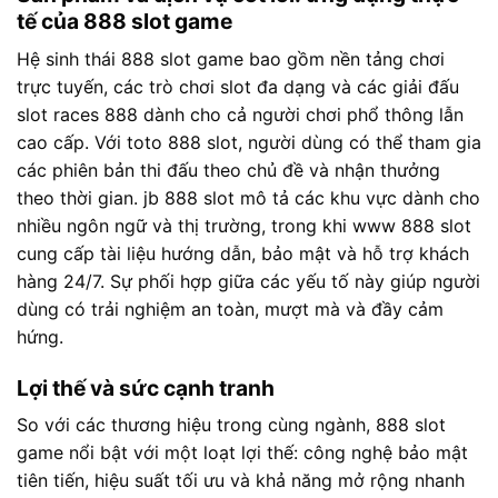
tế của 888 slot game
Hệ sinh thái 888 slot game bao gồm nền tảng chơi
trực tuyến, các trò chơi slot đa dạng và các giải đấu
slot races 888 dành cho cả người chơi phổ thông lẫn
cao cấp. Với toto 888 slot, người dùng có thể tham gia
các phiên bản thi đấu theo chủ đề và nhận thưởng
theo thời gian. jb 888 slot mô tả các khu vực dành cho
nhiều ngôn ngữ và thị trường, trong khi www 888 slot
cung cấp tài liệu hướng dẫn, bảo mật và hỗ trợ khách
hàng 24/7. Sự phối hợp giữa các yếu tố này giúp người
dùng có trải nghiệm an toàn, mượt mà và đầy cảm
hứng.
Lợi thế và sức cạnh tranh
So với các thương hiệu trong cùng ngành, 888 slot
game nổi bật với một loạt lợi thế: công nghệ bảo mật
tiên tiến, hiệu suất tối ưu và khả năng mở rộng nhanh