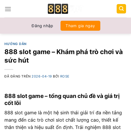
Chuyển
đến
nội
dung
Đăng nhập
Tham gia ngay
HƯỚNG DẪN
888 slot game – Khám phá trò chơi và
sức hút
ĐÃ ĐĂNG TRÊN
2026-04-19
BỞI
ROSE
888 slot game – tổng quan chủ đề và giá trị
cốt lõi
888 slot game là một hệ sinh thái giải trí đa nền tảng
mang đến các trò chơi slot chất lượng cao, thiết kế
thân thiện và hiệu suất ổn định. Trải nghiệm 888 slot